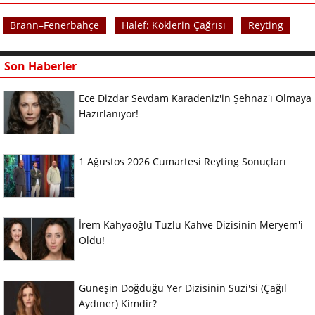
Brann–Fenerbahçe
Halef: Köklerin Çağrısı
Reyting
Son Haberler
Ece Dizdar Sevdam Karadeniz'in Şehnaz'ı Olmaya
Hazırlanıyor!
1 Ağustos 2026 Cumartesi Reyting Sonuçları
İrem Kahyaoğlu Tuzlu Kahve Dizisinin Meryem'i
Oldu!
Güneşin Doğduğu Yer Dizisinin Suzi'si (Çağıl
Aydıner) Kimdir?