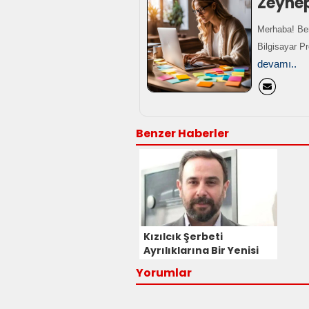
Zeyne
Merhaba! Ben
Bilgisayar P
devamı..
Benzer Haberler
Kızılcık Şerbeti
Ayrılıklarına Bir Yenisi
Daha Eklendi! Bahtiyar
Yorumlar
Memili Diziye Veda
Ediyor!