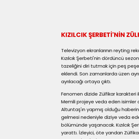
KIZILCIK ŞERBETİ'NİN ZÜ
Televizyon ekranlarının reyting rek
Kızılcık Şerbeti'nin dördüncü sez
tazeliğini diri tutmak için peş peş
eklendi. Son zamanlarda üzen ayrı
ayrılacağı ortaya çıktı.
Fenomen dizide Zülfikar karakteri 
Memili projeye veda eden isimler ar
Altuntaş'ın yapmış olduğu haberi
gelmesi nedeniyle diziye veda edece
bölümünde yaşanacak. Kızılcık Şer
yarattı. İzleyici, öte yandan Zülfi