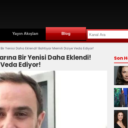
Yayın Akışları
Blog
na Bir Yenisi Daha Eklendi! Bahtiyar Memili Diziye Veda Ediyor!
larına Bir Yenisi Daha Eklendi!
Son H
 Veda Ediyor!