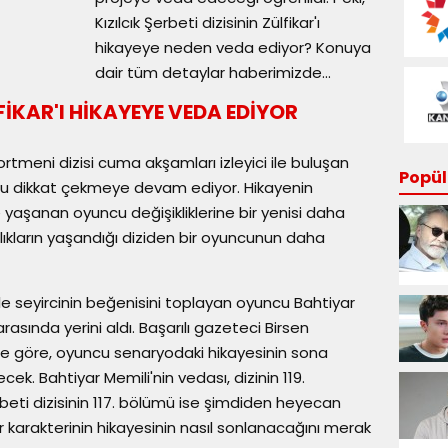
Kızılcık Şerbeti dizisinin Zülfikar'ı
hikayeye neden veda ediyor? Konuya
dair tüm detaylar haberimizde...
LFİKAR'I HİKAYEYE VEDA EDİYOR
ortmeni dizisi cuma akşamları izleyici ile buluşan
Popüle
onu dikkat çekmeye devam ediyor. Hikayenin
e yaşanan oyuncu değişikliklerine bir yenisi daha
lıkların yaşandığı diziden bir oyuncunun daha
ile seyircinin beğenisini toplayan oyuncu Bahtiyar
asında yerini aldı. Başarılı gazeteci Birsen
ne göre, oyuncu senaryodaki hikayesinin sona
k. Bahtiyar Memili'nin vedası, dizinin 119.
beti dizisinin 117. bölümü ise şimdiden heyecan
kar karakterinin hikayesinin nasıl sonlanacağını merak