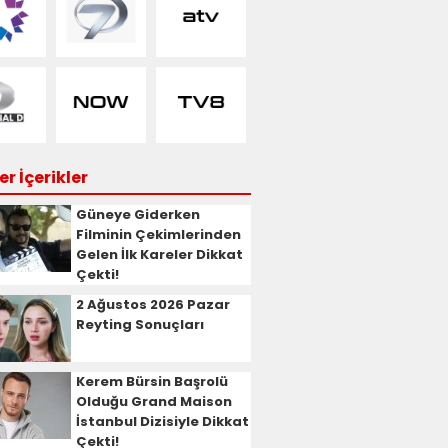
r İçerikler
Güneye Giderken
Filminin Çekimlerinden
Gelen İlk Kareler Dikkat
Çekti!
2 Ağustos 2026 Pazar
Reyting Sonuçları
Kerem Bürsin Başrolü
Olduğu Grand Maison
İstanbul Dizisiyle Dikkat
Çekti!