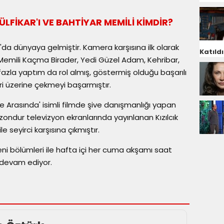
 ZÜLFİKAR'I VE BAHTİYAR MEMİLİ KİMDİR?
'da dünyaya gelmiştir. Kamera karşısına ilk olarak
Katıldı
 Memili Kaçma Birader, Yedi Güzel Adam, Kehribar,
n fazla yaptım da rol almış, göstermiş olduğu başarılı
ri üzerine çekmeyi başarmıştır.
le Arasında' isimli filmde şive danışmanlığı yapan
zondur televizyon ekranlarında yayınlanan Kızılcık
le seyirci karşısına çıkmıştır.
eni bölümleri ile hafta içi her cuma akşamı saat
a devam ediyor.