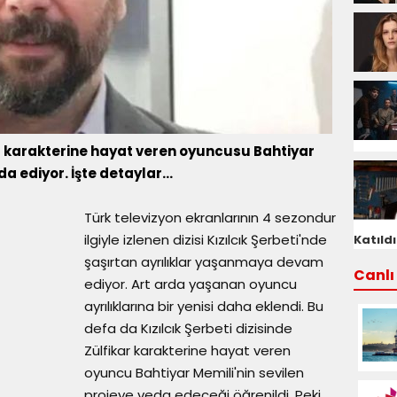
ikar karakterine hayat veren oyuncusu Bahtiyar
a ediyor. İşte detaylar...
Türk televizyon ekranlarının 4 sezondur
ilgiyle izlenen dizisi Kızılcık Şerbeti'nde
Katıldı
şaşırtan ayrılıklar yaşanmaya devam
Canlı 
ediyor. Art arda yaşanan oyuncu
ayrılıklarına bir yenisi daha eklendi. Bu
defa da Kızılcık Şerbeti dizisinde
Zülfikar karakterine hayat veren
oyuncu Bahtiyar Memili'nin sevilen
projeye veda edeceği öğrenildi. Peki,