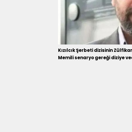
Kızılcık Şerbeti dizisinin Zülf
Memili senaryo gereği diziye ved