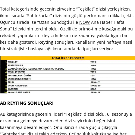
Total kategorisinde gecenin zirvesine “Teşkilat” dizisi yerleşirken,
ikinci sırada “Sahtekarlar” dizisinin güçlü performansı dikkat çekti.
Üçüncü sırada ise “Ozan Gündoğdu ile
NOW
Ana Haber Hafta
Sonu” izleyicinin tercihi oldu. Özellikle prime-time kuşağındaki bu
rekabet, yapımların izleyici kitlesini ne kadar iyi yakaladığını bir
kez daha gösterdi. Reyting sonuçları, kanalların yeni haftaya nasıl
bir stratejiyle başlayacağı konusunda da ipuçları veriyor.
AB REYTİNG SONUÇLARI
AB kategorisinde gecenin lideri “Teşkilat” dizisi oldu. 6. sezonuyla
ekranlara gelmeye devam eden dizi seyircinin beğenisini
kazanmaya devam ediyor. Onu ikinci sırada güçlü çıkışıyla
“Sahtekarlar” dizisi takip ederken, üçüncülük koltuğuna ise her