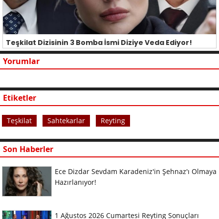
Teşkilat Dizisinin 3 Bomba İsmi Diziye Veda Ediyor!
Yorumlar
Etiketler
Teşkilat
Sahtekarlar
Reyting
Son Haberler
Ece Dizdar Sevdam Karadeniz'in Şehnaz'ı Olmaya
Hazırlanıyor!
1 Ağustos 2026 Cumartesi Reyting Sonuçları