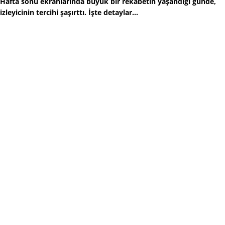
Hafta sonu ekranlarında büyük bir rekabetin yaşandığı günde,
izleyicinin tercihi şaşırttı. İşte detaylar...