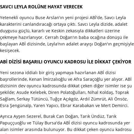
SAVCI LEYLA ROLÜNE HAYAT VERECEK
Yetenekli oyuncu Buse Arslan'ın yeni projesi ABİ'de, Savcı Leyla
karakterini canlandıracağı ortaya çıktı. Savcı Leyla dizide, adalet
duygusu güçlü, kararlı ve Keskin zekasıyla dikkatleri üzerine
çekmeye hazırlanıyor. Cerrah Doğan'ın baba ocağına dönüşü ile
başlayan ABİ dizisinde, Leyla'nın adalet arayışı Doğan'ın geçmişiyle
kesişecek.
ABİ DİZİSİ BAŞARILI OYUNCU KADROSU İLE DİKKAT ÇEKİYOR
Yeni sezona iddialı bir giriş yapmaya hazırlanan ABİ dizisi
başrollerinde, Kenan İmirzalıoğlu ve Afra Saraçoğlu yer alıyor. ABİ
dizisinin dev oyuncu kadrosunda dikkat çeken diğer isimler ise şu
şekilde; Asude Kelebek, Diren Polatoğulları, Nihal Koldaş, Toprak
Sağlam, Serkay Tütüncü, Tuğçe Açıkgöz, Ardıl Zümrüt, Ali Önsöz,
Esra Şengünalp, Yaren Yapıcı, Ebrar Karabakan ve Mert Demirci.
Ayrıca Ayşen Sezerel, Burak Can Doğan, Tarık Ündüz, Tarık
Papuççuoğlu ve Tülay Bursa'da ABİ dizisi oyuncu kadrosunda yer
alan isimler arasında bulunuyor. Bu dikkat çeken oyuncu kadrosu