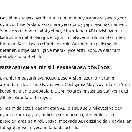
Geçtiğimiz Mayıs ayında anne olmanın heyecanını yaşayan genç
oyuncu Buse Arslan, ekranlara geri dönüş yapmaya hazırlanıyor.
Yeni sezona bomba gibi gelmeye hazırlanan ABİ dizisi oyuncu
kadrosuna dahil olan güzel oyuncu, hikayenin kilit isimlerinden
biri olan Savcı Leyla rolünde olacak. Yaşanan bu gelişme ile
beraber, diziye olan ilgi ve merak iyice arttı. Konuya dair tüm
detaylar haberimizde...
BUSE ARSLAN ABİ DİZİSİ İLE EKRANLARA DÖNÜYOR
Ekranların başarılı oyuncusu Buse Arslan, uzun bir aranın
ardından izleyicisine kavuşuyor. Geçtiğimiz Mayıs ayında kızı Yaz'ı
kucağına alan Buse Arslan, OGM Pictures imzası taşıyan yeni dizi
ABİ ile ekranlara dönüyor.
5 Kasım'da sete ilk adımı atan ABİ dizisi, güçlü hikayesi ve dev
oyuncu kadrosuyla şimdiden sezonun en çok merak edilen
projeleri arasına girdi. Sosyal medyada ABİ dizisine dair paylaşılan
fotoğraflar ise heyecanı daha da artırdı.