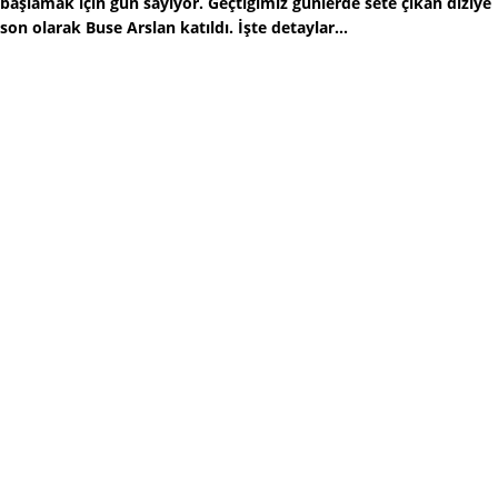
başlamak için gün sayıyor. Geçtiğimiz günlerde sete çıkan diziye
son olarak Buse Arslan katıldı. İşte detaylar...