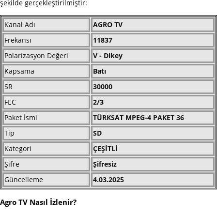
şekilde gerçekleştirilmiştir:
Kanal Adı
AGRO TV
Frekansı
11837
Polarizasyon Değeri
V - Dikey
Kapsama
Batı
SR
30000
FEC
2/3
Paket İsmi
TÜRKSAT MPEG-4 PAKET 36
Tip
SD
Kategori
ÇEŞİTLİ
Şifre
Şifresiz
Güncelleme
4.03.2025
Agro TV Nasıl İzlenir?