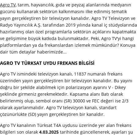
Agro TV
, tarım, hayvancılık, gıda ve peyzaj alanlarında medyanın
gücünü kullanarak sektörün kalkınmasını ilke edinmiş tematik
yayın gerçekleştiren bir televizyon kanalıdır. Agro TV Televizyon ve
Radyo Yayıncılık A.Ş. tarafından 2019 yılında kanal iç stüdyolarında
hazırlanmış olan özel programlarla sektörün açıklarını kapatmakta
ve gelişimine büyük katkıda bulunmaktadır. Peki, Agro TV'yi hangi
platformlardan ya da frekanslardan izlemek mümkündür? Konuya
dair tüm detaylar haberimizde...
AGRO TV TÜRKSAT UYDU FREKANS BİLGİSİ
Agro TV ismindeki televizyon kanalı, 11837 numaralı frekans
üzerinden yayın gerçekleştiren bir televizyon kanalıdır. Bu yayını
doğru bir şekilde alabilmek için polarizasyon ayarını V - Dikey
şeklinde girmeniz gerekmektedir. Kapsama alanı Batı olarak
belirlenmiş olup, sembol oranı (SR) 30000 ve FEC değeri ise 2/3
olarak ayarlanmalıdır. Agro TV televizyon kanalı, standart
çözünürlükte (SD) yayın gerçekleştiren bir kanaldır.
Agro TV kanalının Türksat T4A uydusu üzerinde yer alan frekans
bilgileri son olarak
4.03.2025
tarihinde güncellenerek, ayarları şu