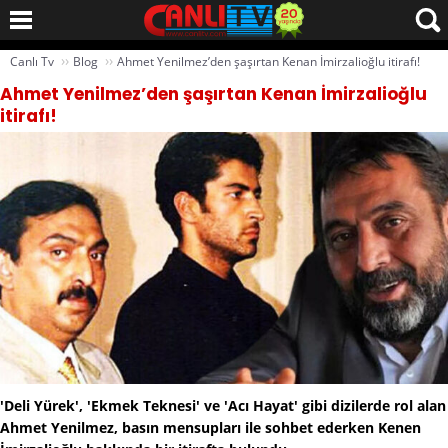
››
››
Canlı Tv
Blog
Ahmet Yenilmez’den şaşırtan Kenan İmirzalioğlu itirafı!
Ahmet Yenilmez’den şaşırtan Kenan İmirzalioğlu
itirafı!
'Deli Yürek', 'Ekmek Teknesi' ve 'Acı Hayat' gibi dizilerde rol alan
Ahmet Yenilmez, basın mensupları ile sohbet ederken Kenen