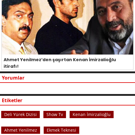
Ahmet Yenilmez’den şaşırtan Kenan İmirzalioğlu
itirafı!
Yorumlar
Etiketler
Deli Yürek Dizisi
Show Tv
Kenan İmirzalioğlu
Ahmet Yenilmez
Ekmek Teknesi