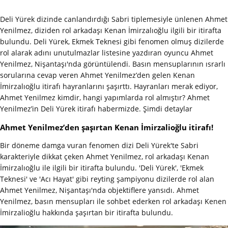
Deli Yürek dizinde canlandırdığı Sabri tiplemesiyle ünlenen Ahmet
Yenilmez, diziden rol arkadaşı Kenan İmirzalıoğlu ilgili bir itirafta
bulundu. Deli Yürek, Ekmek Teknesi gibi fenomen olmuş dizilerde
rol alarak adını unutulmazlar listesine yazdıran oyuncu Ahmet
Yenilmez, Nişantaşı'nda görüntülendi. Basın mensuplarının ısrarlı
sorularına cevap veren Ahmet Yenilmez’den gelen Kenan
İmirzalıoğlu itirafı hayranlarını şaşırttı. Hayranları merak ediyor,
Ahmet Yenilmez kimdir, hangi yapımlarda rol almıştır? Ahmet
Yenilmez’in Deli Yürek itirafı habermizde. Şimdi detaylar
Ahmet Yenilmez’den şaşırtan Kenan İmirzalioğlu itirafı!
Bir döneme damga vuran fenomen dizi Deli Yürek'te Sabri
karakteriyle dikkat çeken Ahmet Yenilmez, rol arkadaşı Kenan
İmirzalıoğlu ile ilgili bir itirafta bulundu. 'Deli Yürek', 'Ekmek
Teknesi' ve 'Acı Hayat' gibi reyting şampiyonu dizilerde rol alan
Ahmet Yenilmez, Nişantaşı'nda objektiflere yansıdı. Ahmet
Yenilmez, basın mensupları ile sohbet ederken rol arkadaşı Kenen
İmirzalioğlu hakkında şaşırtan bir itirafta bulundu.