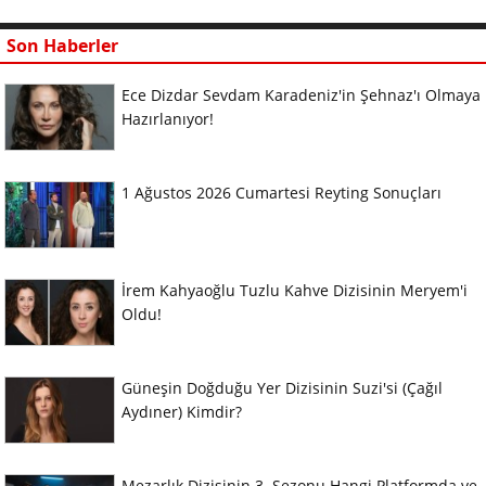
Son Haberler
Ece Dizdar Sevdam Karadeniz'in Şehnaz'ı Olmaya
Hazırlanıyor!
1 Ağustos 2026 Cumartesi Reyting Sonuçları
İrem Kahyaoğlu Tuzlu Kahve Dizisinin Meryem'i
Oldu!
Güneşin Doğduğu Yer Dizisinin Suzi'si (Çağıl
Aydıner) Kimdir?
Mezarlık Dizisinin 3. Sezonu Hangi Platformda ve