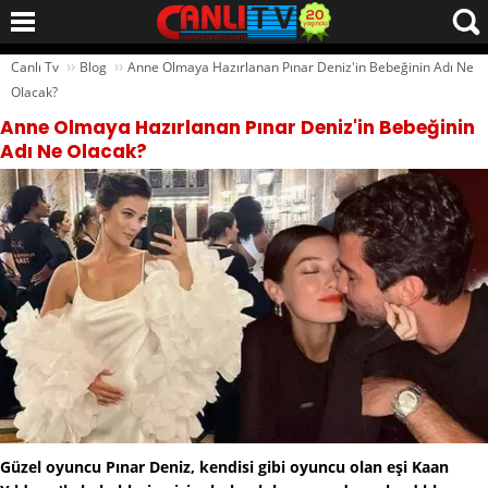
››
››
Canlı Tv
Blog
Anne Olmaya Hazırlanan Pınar Deniz'in Bebeğinin Adı Ne
Olacak?
Anne Olmaya Hazırlanan Pınar Deniz'in Bebeğinin
Adı Ne Olacak?
Güzel oyuncu Pınar Deniz, kendisi gibi oyuncu olan eşi Kaan