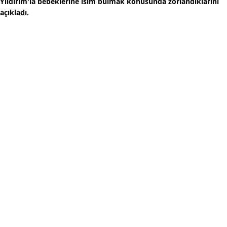
Yıldırım'la bebeklerine isim bulmak konusunda zorlandıklarını
açıkladı.