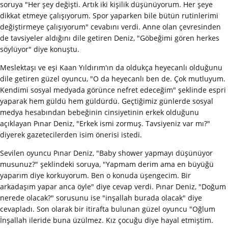
soruya "Her şey değişti. Artık iki kişilik düşünüyorum. Her şeye
dikkat etmeye çalışıyorum. Spor yaparken bile bütün rutinlerimi
değiştirmeye çalışıyorum" cevabını verdi. Anne olan çevresinden
de tavsiyeler aldığını dile getiren Deniz, "Göbeğimi gören herkes
söylüyor" diye konuştu.
Meslektaşı ve eşi Kaan Yıldırım'ın da oldukça heyecanlı olduğunu
dile getiren güzel oyuncu, "O da heyecanlı ben de. Çok mutluyum.
Kendimi sosyal medyada görünce nefret edeceğim" şeklinde espri
yaparak hem güldü hem güldürdü. Geçtiğimiz günlerde sosyal
medya hesabından bebeğinin cinsiyetinin erkek olduğunu
açıklayan Pınar Deniz, "Erkek ismi zormuş. Tavsiyeniz var mı?"
diyerek gazetecilerden isim önerisi istedi.
Sevilen oyuncu Pınar Deniz, "Baby shower yapmayı düşünüyor
musunuz?" şeklindeki soruya, "Yapmam derim ama en büyüğü
yaparım diye korkuyorum. Ben o konuda üşengecim. Bir
arkadaşım yapar anca öyle" diye cevap verdi. Pınar Deniz, "Doğum
nerede olacak?" sorusunu ise "inşallah burada olacak" diye
cevapladı. Son olarak bir itirafta bulunan güzel oyuncu "Oğlum
İnşallah ileride buna üzülmez. Kız çocuğu diye hayal etmiştim.