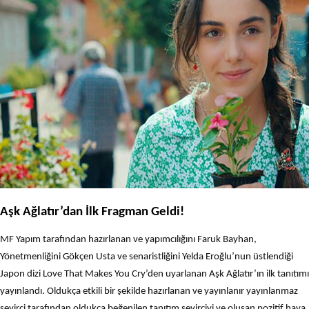
Aşk Ağlatır’dan İlk Fragman Geldi!
MF Yapım tarafından hazırlanan ve yapımcılığını Faruk Bayhan,
Yönetmenliğini Gökçen Usta ve senaristliğini Yelda Eroğlu’nun üstlendiği
Japon dizi Love That Makes You Cry’den uyarlanan Aşk Ağlatır’ın ilk tanıtımı
yayınlandı. Oldukça etkili bir şekilde hazırlanan ve yayınlanır yayınlanmaz
seyirci tarafından oldukça beğenilen tanıtım seyirciyi ve oluşan pozitif hava