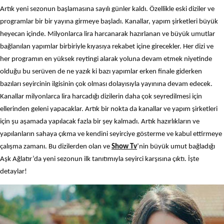
Artık yeni sezonun başlamasına sayılı günler kaldı. Özellikle eski diziler ve
programlar bir bir yayına girmeye başladı. Kanallar, yapım şirketleri büyük
heyecan içinde. Milyonlarca lira harcanarak hazırlanan ve büyük umutlar
bağlanılan yapımlar birbiriyle kıyasıya rekabet içine girecekler. Her dizi ve
her programın en yüksek reytingi alarak yoluna devam etmek niyetinde
olduğu bu serüven de ne yazık ki bazı yapımlar erken finale giderken
bazıları seyircinin ilgisinin çok olması dolayısıyla yayınına devam edecek.
Kanallar milyonlarca lira harcadığı dizilerin daha çok seyredilmesi için
ellerinden geleni yapacaklar. Artık bir nokta da kanallar ve yapım şirketleri
için şu aşamada yapılacak fazla bir şey kalmadı. Artık hazırlıkların ve
yapılanların sahaya çıkma ve kendini seyirciye gösterme ve kabul ettirmeye
çalışma zamanı. Bu dizilerden olan ve
Show Tv
’nin büyük umut bağladığı
Aşk Ağlatır’da yeni sezonun ilk tanıtımıyla seyirci karşısına çıktı. İşte
detaylar!