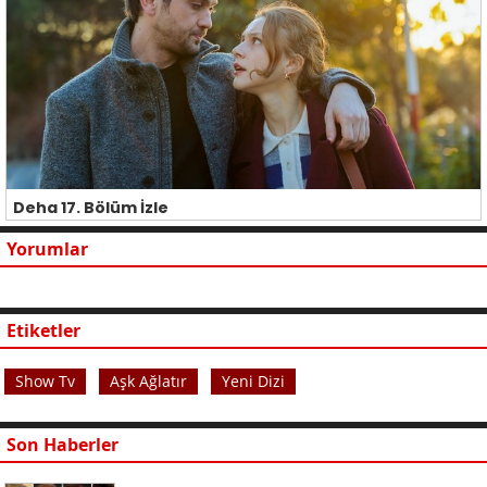
Deha 17. Bölüm İzle
Yorumlar
Etiketler
Show Tv
Aşk Ağlatır
Yeni Dizi
Son Haberler