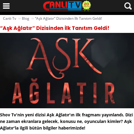
››
››
Canlı Tv
Blog
“Aşk Ağlatır” Dizisinden İlk Tanıtım Geldi!
“Aşk Ağlatır” Dizisinden İlk Tanıtım Geldi!
Shov Tv'nin yeni dizisi Aşk Ağlatır'ın ilk fragmanı yayınlandı. Dizi
ne zaman ekranlara gelecek, konusu ne, oyuncuları kimler? Aşk
Ağlatır'la ilgili bütün bilgiler haberimizde!