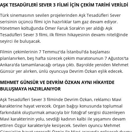
AŞK TESADÜFLERİ SEVER 3 FİLMİ İÇİN ÇEKİM TARİHİ VERİLDİ
Türk sinemasının sevilen projelerinden Aşk Tesadüfleri Sever
serisinin üçüncü filmi için hazırlıklar tam gaz devam ediyor.
Yönetmen koltuğunda Ömer Faruk Sorak'ın yer aldığı Aşk
Tesadüfleri Sever 3 filmi, ilk filmin hikayesinin devamı niteliğinde
seyirci ile buluşacak.
Filmin çekimlerinin 7 Temmuz'da İstanbul'da başlaması
planlanırken, beş hafta sürecek çekim maratonunun 7 Ağustos'ta
Ankara'da tamamlanacağı ortaya çıktı. Başrolde yeniden Mehmet
Günsür yer alırken, ünlü oyuncuya Devrim Özkan eşlik edecek.
MEHMET GÜNSÜR VE DEVRİM ÖZKAN AYNI HİKAYEDE
BULUŞMAYA HAZIRLANIYOR
Aşk Tesadüfleri Sever 3 filminde Devrim Özkan, reklamcı Mavi
karakterine hayat verecek. Organ bağışı konusunda toplumsal
farkındalık oluşturmak amacıyla bir fotoğraf sergisi düzenleyen
Mavi karakterinin yolu, sevdiği kadının kalbi ile yaşamını devam
ettiren Özgür karakteriyle kesişecek. Sevilen oyuncu Mehmet
Günsür'ün hayat vereceği Özgür ile Mavi arasında gelişecek duygu