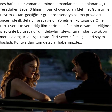
Beş haftalık bir zaman diliminde tamamlanması planlanan Aşk
Tesadüfleri Sever 3 filminin başrol oyuncuları Mehmet Günsür ile
Devrim Özkan, geçtiğimiz günlerde senaryo okuma provaları
öncesinde ilk defa bir araya geldi. Yönetmen koltuğunda Ömer
Faruk Sorak'ın yer aldığı film, serinin ilk filminin devamı niteliğinde
izleyici ile buluşacak. Tüm detayları izleyici tarafından büyük bir
merakla araştırılan Aşk Tesadüfleri Sever 3 filmi için geri sayım
başladı. Konuya dair tüm detaylar haberimizde...