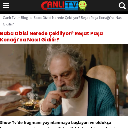
››
››
Canlı Tv
Blog
Baba Dizisi Nerede Çekiliyor? Reşat Paşa Konağı’na Nasıl
Gidilir?
Baba Dizisi Nerede Çekiliyor? Reşat Paşa
Konağı’na Nasıl Gidilir?
Show Tv'de fragmanı yayınlanmaya başlayan ve oldukça