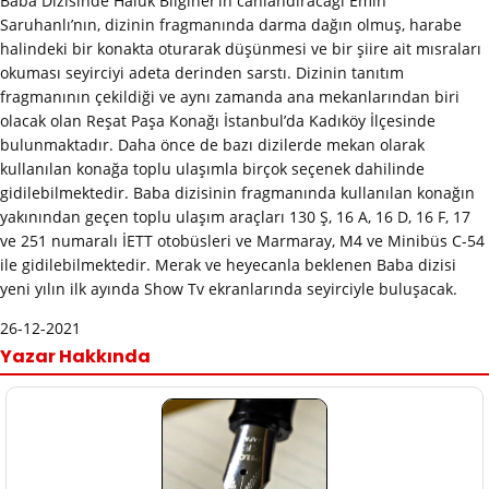
Baba Dizisinde Haluk Bilginer’in canlandıracağı Emin
Saruhanlı’nın, dizinin fragmanında darma dağın olmuş, harabe
halindeki bir konakta oturarak düşünmesi ve bir şiire ait mısraları
okuması seyirciyi adeta derinden sarstı. Dizinin tanıtım
fragmanının çekildiği ve aynı zamanda ana mekanlarından biri
olacak olan Reşat Paşa Konağı İstanbul’da Kadıköy İlçesinde
bulunmaktadır. Daha önce de bazı dizilerde mekan olarak
kullanılan konağa toplu ulaşımla birçok seçenek dahilinde
gidilebilmektedir. Baba dizisinin fragmanında kullanılan konağın
yakınından geçen toplu ulaşım araçları 130 Ş, 16 A, 16 D, 16 F, 17
ve 251 numaralı İETT otobüsleri ve Marmaray, M4 ve Minibüs C-54
ile gidilebilmektedir. Merak ve heyecanla beklenen Baba dizisi
yeni yılın ilk ayında Show Tv ekranlarında seyirciyle buluşacak.
26-12-2021
Yazar Hakkında