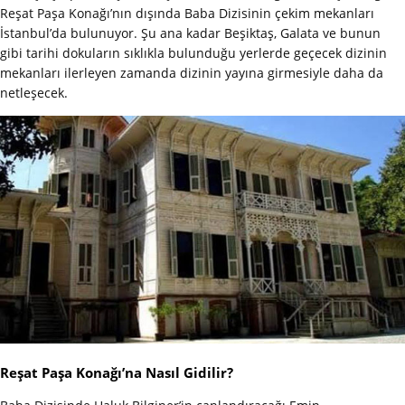
Reşat Paşa Konağı’nın dışında Baba Dizisinin çekim mekanları
İstanbul’da bulunuyor. Şu ana kadar Beşiktaş, Galata ve bunun
gibi tarihi dokuların sıklıkla bulunduğu yerlerde geçecek dizinin
mekanları ilerleyen zamanda dizinin yayına girmesiyle daha da
netleşecek.
Reşat Paşa Konağı’na Nasıl Gidilir?