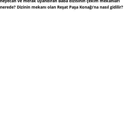
heyecan ve merak uyandıran Baba dizisinin çekim mekanları
nerede? Dizinin mekanı olan Reşat Paşa Konağı’na nasıl gidilir?