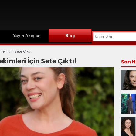
Yayın Akışları
Blog
eri İçin Sete Çıktı!
ekimleri İçin Sete Çıktı!
Son H