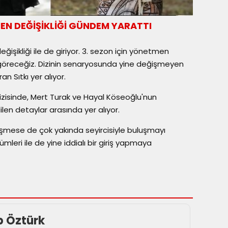
EN DEĞİŞİKLİĞİ GÜNDEM YARATTI
işikliği ile de giriyor. 3. sezon için yönetmen
göreceğiz. Dizinin senaryosunda yine değişmeyen
n Sıtkı yer alıyor.
zisinde, Mert Turak ve Hayal Köseoğlu'nun
en detaylar arasında yer alıyor.
eşmese de çok yakında seyircisiyle buluşmayı
mleri ile de yine iddialı bir giriş yapmaya
p Öztürk