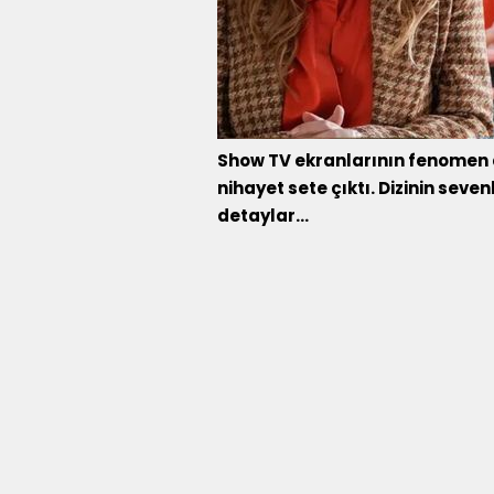
Show TV ekranlarının fenomen di
nihayet sete çıktı. Dizinin seve
detaylar...