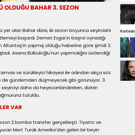
Ü OLDUĞU BAHAR 3. SEZON
 yer alan Bahar dizisi, iki sezon boyunca seyircisini
Katıldı
itlemeyi başardı. Demet Evgar'ın başrol oynadığı
sen Altuntaş'ın yapmış olduğu haberine göre şimdi 3.
adı. Asena Bülbüloğlu'nun yapımcılığını üstlendiği
eması ve sürükleyici hikayesi ile adından sıkça söz
 ile de gündemden düşmeyecek gibi görünüyor. 3.
seyirciyi daha da heyecanlandırırken, dizinin
yağmuruna tutuldu.
MLER VAR
 sezon 2 bomba transfer gerçekleşti. Tiyatro ve
uyuran Mert Turak Amerika'dan gelen bir beyin