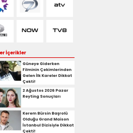
r İçerikler
Güneye Giderken
Filminin Çekimlerinden
Gelen İlk Kareler Dikkat
Çekti!
2 Ağustos 2026 Pazar
Reyting Sonuçları
Kerem Bürsin Başrolü
Olduğu Grand Maison
İstanbul Dizisiyle Dikkat
Çekti!