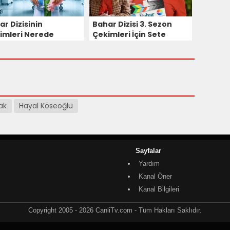
ar Dizisinin
Bahar Dizisi 3. Sezon
imleri Nerede
Çekimleri İçin Sete
ılıyor?
Çıktı!
ak
Hayal Köseoğlu
Sayfalar
Yardım
Kanal Öner
Kanal Bilgileri
Copyright 2005 - 2026 CanliTv.com - Tüm Hakları Saklıdır.