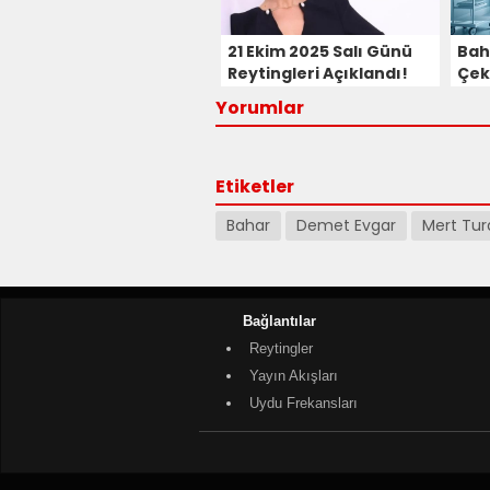
21 Ekim 2025 Salı Günü
Bah
Reytingleri Açıklandı!
Çek
Gündüz Kuşağından
Yap
Yorumlar
Sürpriz Atak Geldi!
Etiketler
Bahar
Demet Evgar
Mert Tur
Bağlantılar
Reytingler
Yayın Akışları
Uydu Frekansları