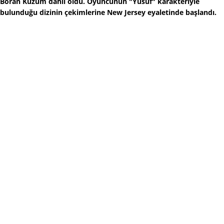
Boran Kuzum dahil oldu. Oyuncunun "Yusuf" karakteriyle
bulunduğu dizinin çekimlerine New Jersey eyaletinde başlandı.