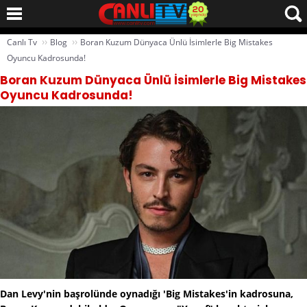
››
››
Canlı Tv
Blog
Boran Kuzum Dünyaca Ünlü İsimlerle Big Mistakes
Oyuncu Kadrosunda!
Boran Kuzum Dünyaca Ünlü İsimlerle Big Mistakes
Oyuncu Kadrosunda!
Dan Levy'nin başrolünde oynadığı 'Big Mistakes'in kadrosuna,