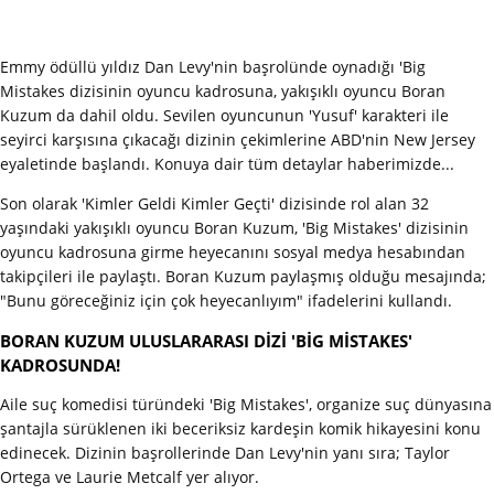
Emmy ödüllü yıldız Dan Levy'nin başrolünde oynadığı 'Big
Mistakes dizisinin oyuncu kadrosuna, yakışıklı oyuncu Boran
Kuzum da dahil oldu. Sevilen oyuncunun 'Yusuf' karakteri ile
seyirci karşısına çıkacağı dizinin çekimlerine ABD'nin New Jersey
eyaletinde başlandı. Konuya dair tüm detaylar haberimizde...
Son olarak 'Kimler Geldi Kimler Geçti' dizisinde rol alan 32
yaşındaki yakışıklı oyuncu Boran Kuzum, 'Big Mistakes' dizisinin
oyuncu kadrosuna girme heyecanını sosyal medya hesabından
takipçileri ile paylaştı. Boran Kuzum paylaşmış olduğu mesajında;
"Bunu göreceğiniz için çok heyecanlıyım" ifadelerini kullandı.
BORAN KUZUM ULUSLARARASI DİZİ 'BİG MİSTAKES'
KADROSUNDA!
Aile suç komedisi türündeki 'Big Mistakes', organize suç dünyasına
şantajla sürüklenen iki beceriksiz kardeşin komik hikayesini konu
edinecek. Dizinin başrollerinde Dan Levy'nin yanı sıra; Taylor
Ortega ve Laurie Metcalf yer alıyor.