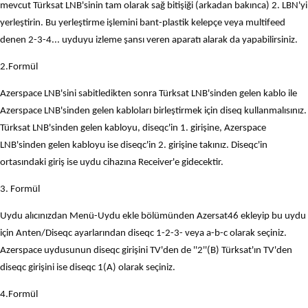
mevcut Türksat LNB'sinin tam olarak sağ bitişiği (arkadan bakınca) 2. LBN'yi
yerleştirin. Bu yerleştirme işlemini bant-plastik kelepçe veya multifeed
denen 2-3-4... uyduyu izleme şansı veren aparatı alarak da yapabilirsiniz.
2.Formül
Azerspace LNB'sini sabitledikten sonra Türksat LNB'sinden gelen kablo ile
Azerspace LNB'sinden gelen kabloları birleştirmek için diseq kullanmalısınız.
Türksat LNB'sinden gelen kabloyu, diseqc'in 1. girişine, Azerspace
LNB'sinden gelen kabloyu ise diseqc'in 2. girişine takınız. Diseqc'in
ortasındaki giriş ise uydu cihazına Receiver'e gidecektir.
3. Formül
Uydu alıcınızdan Menü-Uydu ekle bölümünden Azersat46 ekleyip bu uydu
için Anten/Diseqc ayarlarından diseqc 1-2-3- veya a-b-c olarak seçiniz.
Azerspace uydusunun diseqc girişini TV'den de ''2''(B) Türksat'ın TV'den
diseqc girişini ise diseqc 1(A) olarak seçiniz.
4.Formül