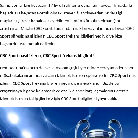
Şampiyonlar Ligi heyecanı 17 Eylül Salı günü oynanan heyecanlı maçlarla
başladı. Bu heyecana ortak olmak isteyen futbolseverler Devler Ligi
maçlarını şifresiz kanalda izleyebilmenin mümkün olup olmadığını
araştırıyor. Maçlar CBC Sport kanalından naklen yayınlanınca izleyici “CBC
Sport şifresiz nasıl izlenir, CBC Sport frekans bilgileri nedir, diye bize
başvurdu. İşte merak edilenler
CBC Sport nasıl izlenir, CBC Sport frekans bilgileri!
Hem Avrupa’da hem de ve Dünyanın çeşitli yerlerinde cereyan eden spor
müsabakalarını anında ve canlı izlemek isteyen sporseverler CBC Sport nasıl
izlenir, CBC Sport frekans bilgileri nedir diye meraklandı. Biz de bu
araştırmaya bigane kalamadık ve özelikle spor karşılaşmalarını ücretsiz
izlemek isteyen takipçilerimiz için CBC Sport bilgilerini yayınladık.