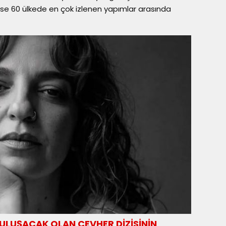
i ise 60 ülkede en çok izlenen yapımlar arasında
 BULUŞACAK OLAN CEVHER DİZİSİNİN