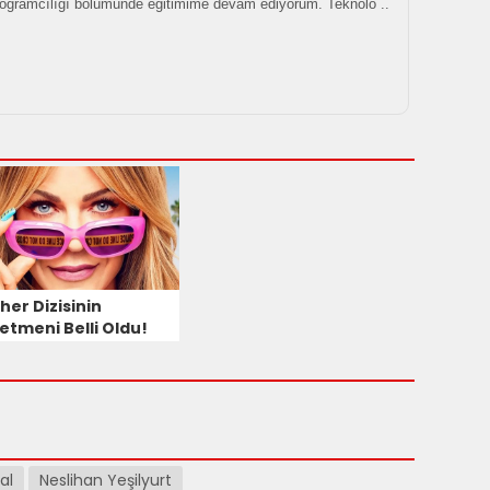
rogramcılığı bölümünde eğitimime devam ediyorum. Teknolo ..
her Dizisinin
etmeni Belli Oldu!
al
Neslihan Yeşilyurt