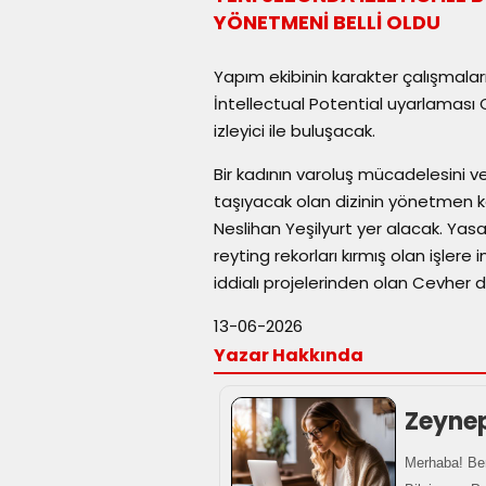
YÖNETMENİ BELLİ OLDU
Yapım ekibinin karakter çalışmaları 
İntellectual Potential uyarlaması
izleyici ile buluşacak.
Bir kadının varoluş mücadelesini ve 
taşıyacak olan dizinin yönetmen k
Neslihan Yeşilyurt yer alacak. Yas
reyting rekorları kırmış olan işler
iddialı projelerinden olan Cevher 
13-06-2026
Yazar Hakkında
Zeyne
Merhaba! Ben