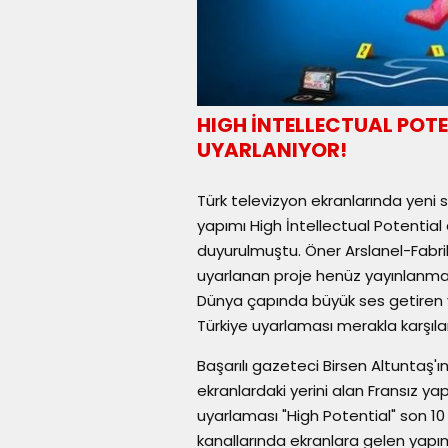
HIGH İNTELLECTUAL POTE
UYARLANIYOR!
Türk televizyon ekranlarında yeni 
yapımı High İntellectual Potential
duyurulmuştu. Öner Arslanel-Fabri
uyarlanan proje henüz yayınlanmada
Dünya çapında büyük ses getiren ve
Türkiye uyarlaması merakla karşıla
Başarılı gazeteci Birsen Altuntaş'
ekranlardaki yerini alan Fransız ya
uyarlaması "High Potential" son 10
kanallarında ekranlara gelen yapıml