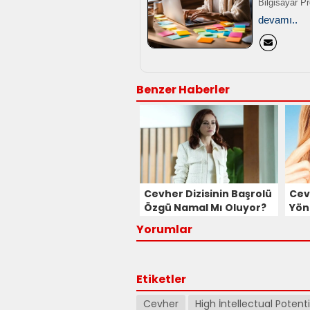
Bilgisayar P
devamı..
Benzer Haberler
Cevher Dizisinin Başrolü
Cev
Özgü Namal Mı Oluyor?
Yön
Yorumlar
Etiketler
Cevher
High İntellectual Potenti