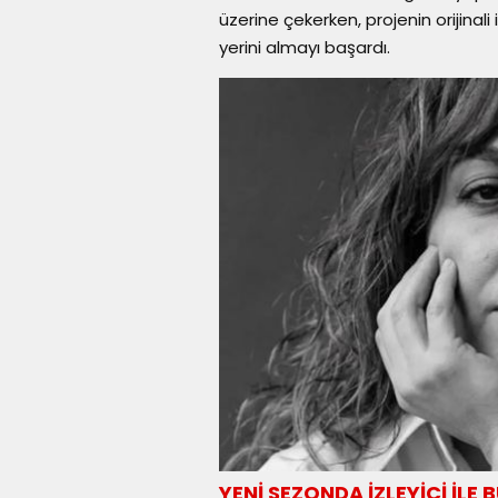
üzerine çekerken, projenin orijinal
yerini almayı başardı.
YENİ SEZONDA İZLEYİCİ İLE