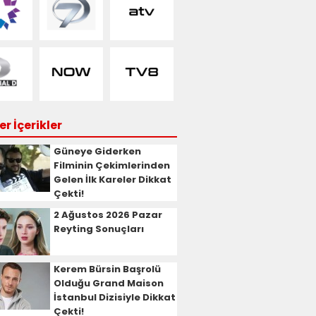
r İçerikler
Güneye Giderken
Filminin Çekimlerinden
Gelen İlk Kareler Dikkat
Çekti!
2 Ağustos 2026 Pazar
Reyting Sonuçları
Kerem Bürsin Başrolü
Olduğu Grand Maison
İstanbul Dizisiyle Dikkat
Çekti!