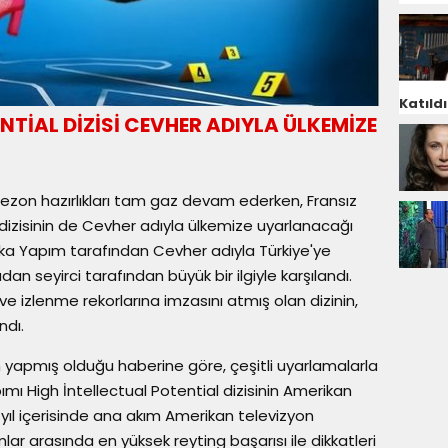
Katıldı
NTİAL DİZİSİ CEVHER ADIYLA ÜLKEMİZE
sezon hazırlıkları tam gaz devam ederken, Fransız
 dizisinin de Cevher adıyla ülkemize uyarlanacağı
ka Yapım tarafından Cevher adıyla Türkiye'ye
n seyirci tarafından büyük bir ilgiyle karşılandı.
 izlenme rekorlarına imzasını atmış olan dizinin,
ndı.
ın yapmış olduğu haberine göre, çeşitli uyarlamalarla
pımı High İntellectual Potential dizisinin Amerikan
 yıl içerisinde ana akım Amerikan televizyon
ar arasında en yüksek reyting başarısı ile dikkatleri