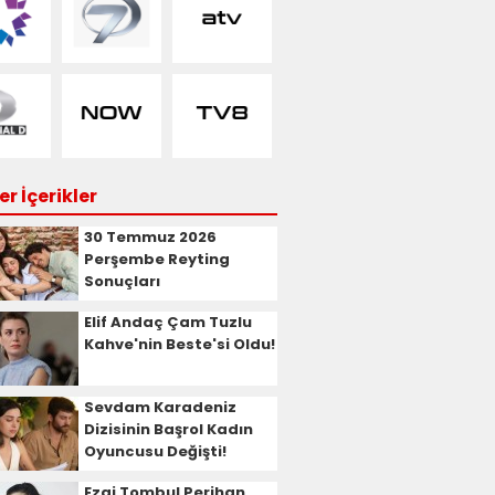
r İçerikler
30 Temmuz 2026
Perşembe Reyting
Sonuçları
Elif Andaç Çam Tuzlu
Kahve'nin Beste'si Oldu!
Sevdam Karadeniz
Dizisinin Başrol Kadın
Oyuncusu Değişti!
Ezgi Tombul Perihan