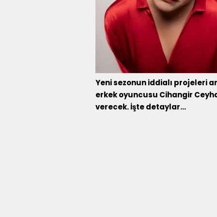
Yeni sezonun iddialı projeleri a
erkek oyuncusu Cihangir Ceyhan
verecek. İşte detaylar...