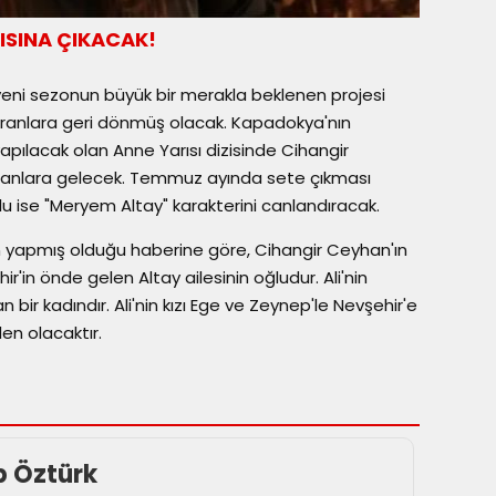
RŞISINA ÇIKACAK!
eni sezonun büyük bir merakla beklenen projesi
e ekranlara geri dönmüş olacak. Kapadokya'nın
apılacak olan Anne Yarısı dizisinde Cihangir
kranlara gelecek. Temmuz ayında sete çıkması
u ise "Meryem Altay" karakterini canlandıracak.
ın yapmış olduğu haberine göre, Cihangir Ceyhan'ın
ir'in önde gelen Altay ailesinin oğludur. Ali'nin
n bir kadındır. Ali'nin kızı Ege ve Zeynep'le Nevşehir'e
en olacaktır.
p Öztürk