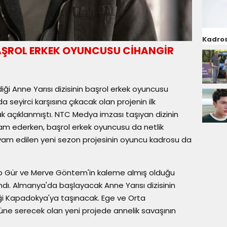
Kadros
 BAŞROL ERKEK OYUNCUSU CİHANGİR
iği Anne Yarısı dizisinin başrol erkek oyuncusu
seyirci karşısına çıkacak olan projenin ilk
 açıklanmıştı. NTC Medya imzası taşıyan dizinin
m ederken, başrol erkek oyuncusu da netlik
evam edilen yeni sezon projesinin oyuncu kadrosu da
p Gür ve Merve Göntem'in kaleme almış olduğu
andı. Almanya'da başlayacak Anne Yarısı dizisinin
iği Kapadokya'ya taşınacak. Ege ve Orta
önüne serecek olan yeni projede annelik savaşının