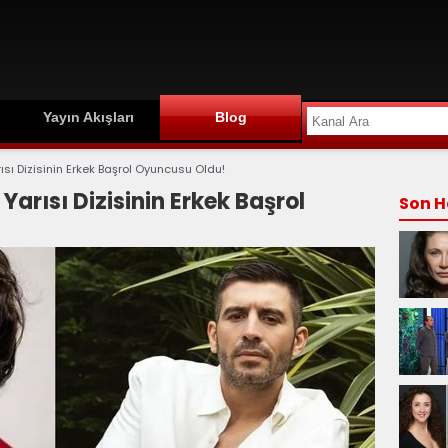
Yayın Akışları
Blog
sı Dizisinin Erkek Başrol Oyuncusu Oldu!
arısı Dizisinin Erkek Başrol
Son H