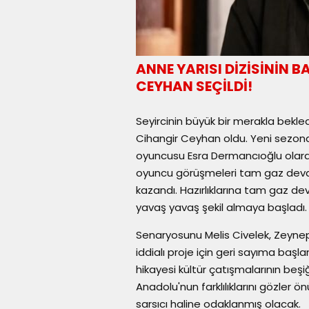
ANNE YARISI DİZİSİNİN
CEYHAN SEÇİLDİ!
Seyircinin büyük bir merakla bekled
Cihangir Ceyhan oldu. Yeni sezonda 
oyuncusu Esra Dermancıoğlu olarak
oyuncu görüşmeleri tam gaz deva
kazandı. Hazırlıklarına tam gaz d
yavaş yavaş şekil almaya başladı.
Senaryosunu Melis Civelek, Zeyne
iddialı proje için geri sayıma başl
hikayesi kültür çatışmalarının beş
Anadolu'nun farklılıklarını gözler 
sarsıcı haline odaklanmış olacak.