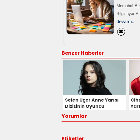
Merhaba! Ben
Bilgisayar P
devamı..
Benzer Haberler
Selen Uçer Anne Yarısı
Cih
Dizisinin Oyuncu
Yarı
Kadrosuna Katıldı!
Baş
Yorumlar
Etiketler