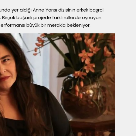
a yer aldığı Anne Yarısı dizisinin erkek başrol
irçok başarılı projede farklı rollerde oynayan
performansı büyük bir merakla bekleniyor.