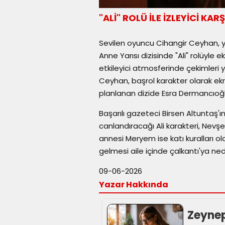
"ALİ" ROLÜ İLE İZLEYİCİ KA
Sevilen oyuncu Cihangir Ceyhan, y
Anne Yarısı dizisinde "Ali" rolüyl
etkileyici atmosferinde çekimleri y
Ceyhan, başrol karakter olarak e
planlanan dizide Esra Dermancıoğl
Başarılı gazeteci Birsen Altuntaş'
canlandıracağı Ali karakteri, Nevşeh
annesi Meryem ise katı kuralları ola
gelmesi aile içinde çalkantı'ya ned
09-06-2026
Yazar Hakkında
Zeyne