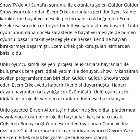
Show TV’de Ali Sunal’ın sunumu ile ekranlara gelen Güldür Güldür
Show oyuncularından Ecem Erkek ekranlara geri dönüyor. Naime
karakterine hayat vermesi ile performansı çok beğenilen Ecem
Erkek kısa sürede çok büyük bir kitleye sahip olmayı başardı. Ünlü
oyuncunun daha önceki karakterlere hayat vermesiyle de bilinen
oyuncu, başarılı taklit yeteneğiyle de herkesi kendine hayran
bıraktırmayı başarmıştı. Ecem Erkek çok konuşulan isimlerden
birisi oldu.
Ünlü oyuncu şimdi ise yeni projesi ile ekranlara hayranları ile
buluşmak üzere geri iddialı yapımı ile dönüyor. Show Tv kanalının
sevilen programlarından biri olan Güldür Güldür Show’a veda
eden Ecem Erkek veda haberini kendisi duyurmuştu. Haberi
duyan hayranları bu ayrılığa çok üzülmüştü. Ünlü oyuncu çok
iddialı bir proje ile yeniden ekranlara dönmeye hazırlanıyor.
Ünlü gazeteci Birsen Altuntaş’ın haberine göre dijital platformda
yayınlanacak olan bir proje ile hayranları karşısına çıkacak.
Gülseren Budayıcıoğlu’nun eserinden uyarlanan Camdaki Kız
dizisinde Gülcihan karakterini canlandıran oyuncu Devrim Yakut
ile Ecem Erkek ortak bir gösteride buluşuyor olacak