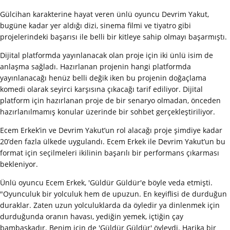
Gülcihan karakterine hayat veren ünlü oyuncu Devrim Yakut,
bugüne kadar yer aldığı dizi, sinema filmi ve tiyatro gibi
projelerindeki başarısı ile belli bir kitleye sahip olmayı başarmıştı.
Dijital platformda yayınlanacak olan proje için iki ünlü isim de
anlaşma sağladı. Hazırlanan projenin hangi platformda
yayınlanacağı henüz belli değik iken bu projenin doğaçlama
komedi olarak seyirci karşısına çıkacağı tarif ediliyor. Dijital
platform için hazırlanan proje de bir senaryo olmadan, önceden
hazırlanılmamış konular üzerinde bir sohbet gerçekleştiriliyor.
Ecem Erkek’in ve Devrim Yakut’un rol alacağı proje şimdiye kadar
20’den fazla ülkede uygulandı. Ecem Erkek ile Devrim Yakut’un bu
format için seçilmeleri ikilinin başarılı bir performans çıkarması
bekleniyor.
Ünlü oyuncu Ecem Erkek, 'Güldür Güldür'e böyle veda etmişti.
"Oyunculuk bir yolculuk hem de upuzun. En keyiflisi de durduğun
duraklar. Zaten uzun yolculuklarda da öyledir ya dinlenmek için
durduğunda oranın havası, yediğin yemek, içtiğin çay
bambaşkadır. Benim için de 'Güldür Güldür' öyleydi. Harika bir