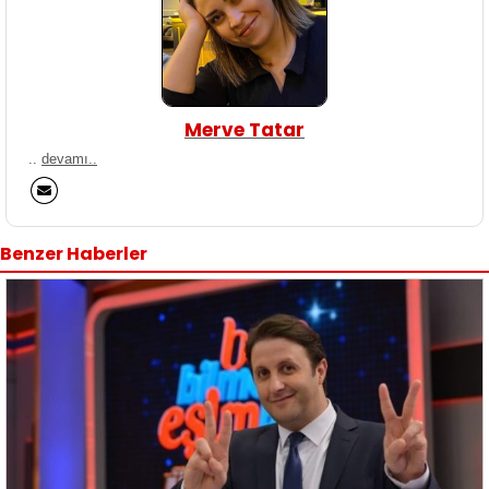
Merve Tatar
..
devamı..
Benzer Haberler