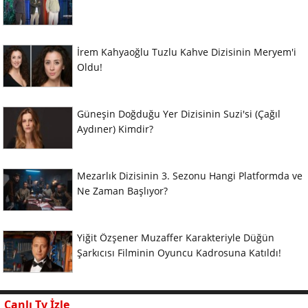
İrem Kahyaoğlu Tuzlu Kahve Dizisinin Meryem'i
Oldu!
Güneşin Doğduğu Yer Dizisinin Suzi'si (Çağıl
Aydıner) Kimdir?
Mezarlık Dizisinin 3. Sezonu Hangi Platformda ve
Ne Zaman Başlıyor?
Yiğit Özşener Muzaffer Karakteriyle Düğün
Şarkıcısı Filminin Oyuncu Kadrosuna Katıldı!
Canlı Tv İzle