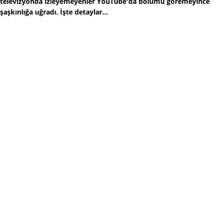
televizyonda izleyemeyenler YouTube'da bölümü göremeyince
şaşkınlığa uğradı. İşte detaylar...