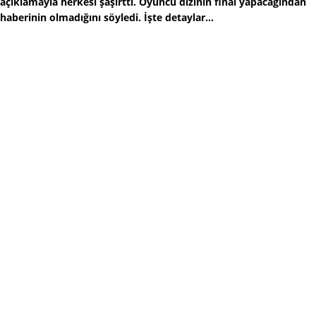
açıklamayla herkesi şaşırttı. Oyuncu dizinin final yapacağından
haberinin olmadığını söyledi. İşte detaylar...