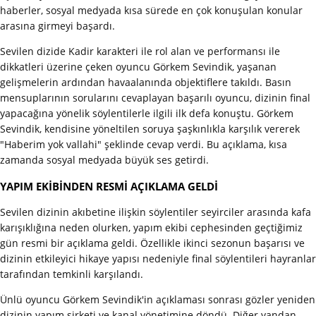
haberler, sosyal medyada kısa sürede en çok konuşulan konular
arasına girmeyi başardı.
Sevilen dizide Kadir karakteri ile rol alan ve performansı ile
dikkatleri üzerine çeken oyuncu Görkem Sevindik, yaşanan
gelişmelerin ardından havaalanında objektiflere takıldı. Basın
mensuplarının sorularını cevaplayan başarılı oyuncu, dizinin final
yapacağına yönelik söylentilerle ilgili ilk defa konuştu. Görkem
Sevindik, kendisine yöneltilen soruya şaşkınlıkla karşılık vererek
"Haberim yok vallahi" şeklinde cevap verdi. Bu açıklama, kısa
zamanda sosyal medyada büyük ses getirdi.
YAPIM EKİBİNDEN RESMİ AÇIKLAMA GELDİ
Sevilen dizinin akıbetine ilişkin söylentiler seyirciler arasında kafa
karışıklığına neden olurken, yapım ekibi cephesinden geçtiğimiz
gün resmi bir açıklama geldi. Özellikle ikinci sezonun başarısı ve
dizinin etkileyici hikaye yapısı nedeniyle final söylentileri hayranlar
tarafından temkinli karşılandı.
Ünlü oyuncu Görkem Sevindik'in açıklaması sonrası gözler yeniden
dizinin yapım şirketi ve kanal yönetimine döndü. Diğer yandan