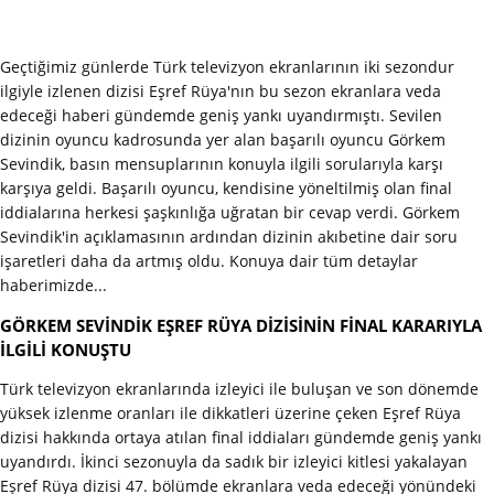
Geçtiğimiz günlerde Türk televizyon ekranlarının iki sezondur
ilgiyle izlenen dizisi Eşref Rüya'nın bu sezon ekranlara veda
edeceği haberi gündemde geniş yankı uyandırmıştı. Sevilen
dizinin oyuncu kadrosunda yer alan başarılı oyuncu Görkem
Sevindik, basın mensuplarının konuyla ilgili sorularıyla karşı
karşıya geldi. Başarılı oyuncu, kendisine yöneltilmiş olan final
iddialarına herkesi şaşkınlığa uğratan bir cevap verdi. Görkem
Sevindik'in açıklamasının ardından dizinin akıbetine dair soru
işaretleri daha da artmış oldu. Konuya dair tüm detaylar
haberimizde...
GÖRKEM SEVİNDİK EŞREF RÜYA DİZİSİNİN FİNAL KARARIYLA
İLGİLİ KONUŞTU
Türk televizyon ekranlarında izleyici ile buluşan ve son dönemde
yüksek izlenme oranları ile dikkatleri üzerine çeken Eşref Rüya
dizisi hakkında ortaya atılan final iddiaları gündemde geniş yankı
uyandırdı. İkinci sezonuyla da sadık bir izleyici kitlesi yakalayan
Eşref Rüya dizisi 47. bölümde ekranlara veda edeceği yönündeki