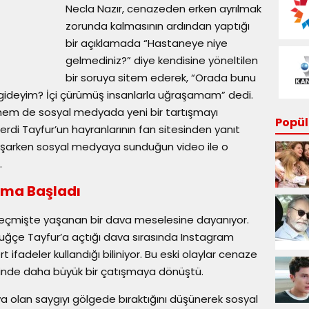
Necla Nazır, cenazeden erken ayrılmak
zorunda kalmasının ardından yaptığı
bir açıklamada “Hastaneye niye
gelmediniz?” diye kendisine yöneltilen
bir soruya sitem ederek, “Orada bunu
 gideyim? İçi çürümüş insanlarla uğraşamam” dedi.
e hem de sosyal medyada yeni bir tartışmayı
Popüle
 Ferdi Tayfur’un hayranlarının fan sitesinden yanıt
yaşarken sosyal medyaya sunduğun video ile o
ı.
şma Başladı
 geçmişte yaşanan bir dava meselesine dayanıyor.
ı Tuğçe Tayfur’a açtığı dava sırasında Instagram
t ifadeler kullandığı biliniyor. Bu eski olaylar cenaze
çinde daha büyük bir çatışmaya dönüştü.
ya olan saygıyı gölgede bıraktığını düşünerek sosyal