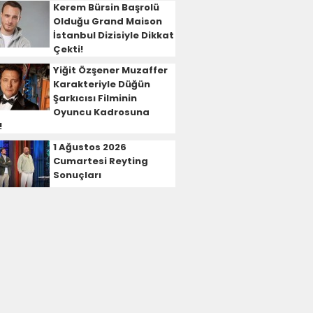
Kerem Bürsin Başrolü
Olduğu Grand Maison
İstanbul Dizisiyle Dikkat
Çekti!
Yiğit Özşener Muzaffer
Karakteriyle Düğün
Şarkıcısı Filminin
Oyuncu Kadrosuna
!
1 Ağustos 2026
Cumartesi Reyting
Sonuçları