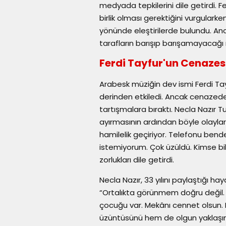
medyada tepkilerini dile getirdi. Fe
birlik olması gerektiğini vurgulark
yönünde eleştirilerde bulundu. An
tarafların barışıp barışamayaca
Ferdi Tayfur'un Cenazes
Arabesk müziğin dev ismi Ferdi Tay
derinden etkiledi. Ancak cenaze
tartışmalara bıraktı. Necla Nazır Tu
ayırmasının ardından böyle olayların
hamilelik geçiriyor. Telefonu bende
istemiyorum. Çok üzüldü. Kimse bil
zorlukları dile getirdi.
Necla Nazır, 33 yılını paylaştığı ha
“Ortalıkta görünmem doğru değil. F
çocuğu var. Mekânı cennet olsun.
üzüntüsünü hem de olgun yaklaşı