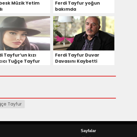
besk Müzik Yetim
Ferdi Tayfur yoğun
dı
bakımda
i Tayfur’un kızı
Ferdi Tayfur Duvar
kıcı Tuğçe Tayfur
Davasını Kaybetti
eviyata yöneldi
çe Tayfur
Sayfalar