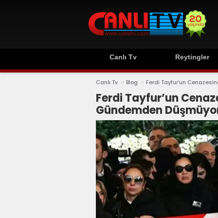
Canlı Tv
Reytingler
››
››
Canlı Tv
Blog
Ferdi Tayfur’un Cenazesin
Ferdi Tayfur’un Cenaze
Gündemden Düşmüyo