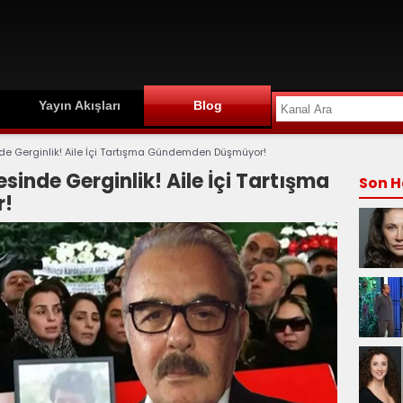
Yayın Akışları
Blog
de Gerginlik! Aile İçi Tartışma Gündemden Düşmüyor!
sinde Gerginlik! Aile İçi Tartışma
Son H
r!