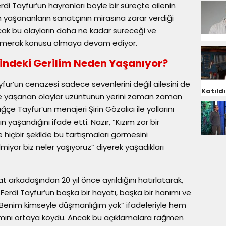
rdi Tayfur’un hayranları böyle bir süreçte ailenin
en yaşananların sanatçının mirasına zarar verdiği
cak bu olayların daha ne kadar süreceği ve
ğı merak konusu olmaya devam ediyor.
indeki Gerilim Neden Yaşanıyor?
fur’un cenazesi sadece sevenlerini değil ailesini de
Katıldı
de yaşanan olaylar üzüntünün yerini zaman zaman
ğçe Tayfur’un menajeri Şirin Gözalıcı ile yollarını
 yaşandığını ifade etti. Nazır, “Kızım zor bir
 hiçbir şekilde bu tartışmaları görmesini
miyor biz neler yaşıyoruz” diyerek yaşadıkları
yat arkadaşından 20 yıl önce ayrıldığını hatırlatarak,
erdi Tayfur’un başka bir hayatı, başka bir hanımı ve
 Benim kimseyle düşmanlığım yok” ifadeleriyle hem
mını ortaya koydu. Ancak bu açıklamalara rağmen