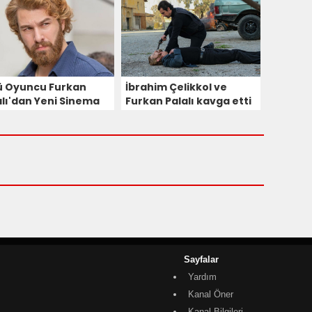
ü Oyuncu Furkan
İbrahim Çelikkol ve
alı'dan Yeni Sinema
Furkan Palalı kavga etti
i
Sayfalar
Yardım
Kanal Öner
Kanal Bilgileri