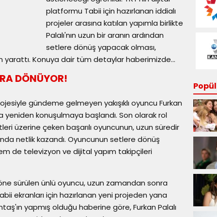
platformu Tabii için hazırlanan iddialı
projeler arasına katılan yapımla birlikte
Palalı'nın uzun bir aranın ardından
setlere dönüş yapacak olması,
 yarattı. Konuya dair tüm detaylar haberimizde...
ARA DÖNÜYOR!
Popüle
m projesiyle gündeme gelmeyen yakışıklı oyuncu Furkan
ıyla yeniden konuşulmaya başlandı. Son olarak rol
leri üzerine çeken başarılı oyuncunun, uzun süredir
nunda netlik kazandı. Oyuncunun setlere dönüş
 de televizyon ve dijital yapım takipçileri
 öne sürülen ünlü oyuncu, uzun zamandan sonra
Tabii ekranları için hazırlanan yeni projeden yana
untaş'ın yapmış olduğu haberine göre, Furkan Palalı