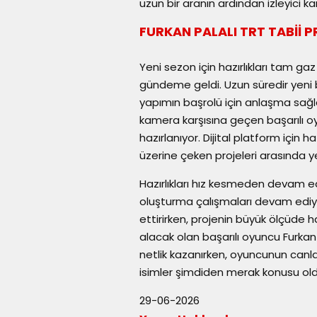
uzun bir aranın ardından izleyici k
FURKAN PALALI TRT TABİİ 
Yeni sezon için hazırlıkları tam ga
gündeme geldi. Uzun süredir yeni bi
yapımın başrolü için anlaşma sağla
kamera karşısına geçen başarılı o
hazırlanıyor. Dijital platform için h
üzerine çeken projeleri arasında y
Hazırlıkları hız kesmeden devam e
oluşturma çalışmaları devam ediyo
ettirirken, projenin büyük ölçüde ha
alacak olan başarılı oyuncu Furkan 
netlik kazanırken, oyuncunun canl
isimler şimdiden merak konusu old
29-06-2026