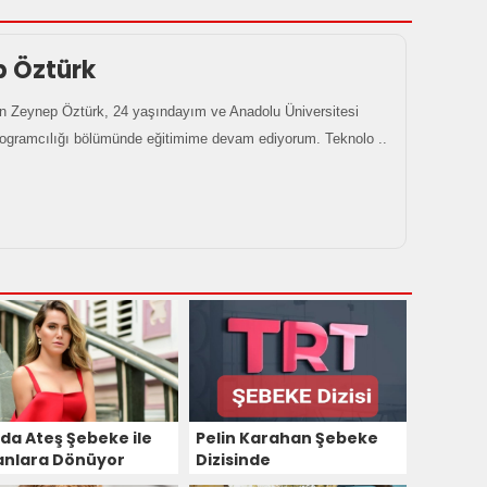
p Öztürk
 Zeynep Öztürk, 24 yaşındayım ve Anadolu Üniversitesi
rogramcılığı bölümünde eğitimime devam ediyorum. Teknolo ..
da Ateş Şebeke ile
Pelin Karahan Şebeke
anlara Dönüyor
Dizisinde