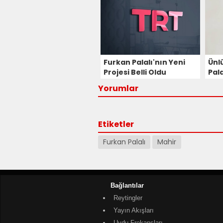
Hazırlanıyor!
Furkan Palalı'nın Yeni
Ünl
Projesi Belli Oldu
Pal
Film
Yorumlar
Etiketler
Furkan Palalı
Mahir
Bağlantılar
Reytingler
Yayın Akışları
Uydu Frekansları