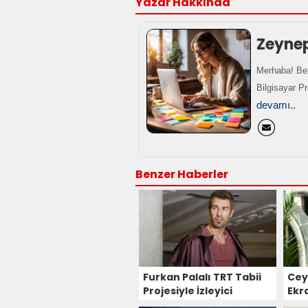
Yazar Hakkında
Zeyne
Merhaba! Ben
Bilgisayar P
devamı..
Benzer Haberler
Furkan Palalı TRT Tabii
Cey
Projesiyle İzleyici
Ekr
Karşısına Çıkmaya