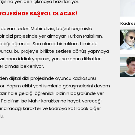
arşısına yeniden çıkmaya hazırlanıyor.
PROJESİNDE BAŞROL OLACAK!
Kadros
z devam eden Mahir dizisi, başrol seçimiyle
r dizi projesinde yer almayan Furkan Palalı'nın,
dığı öğrenildi. Son olarak bir reklam filminde
yuncu, bu projeyle birlikte setlere dönüş yapmaya
azırlanan iddialı yapımın, yeni sezonun dikkatleri
er alması bekleniyor.
den dijital dizi projesinde oyuncu kadrosunu
r. Yapım ekibi yeni isimlerle görüşmelerini devam
zır hale geldiği öğrenildi. Dizinin başrolünde yer
Palalı'nın ise Mahir karakterine hayat vereceği
andıracağı karakter ve kadroya katılacak diğer
u.