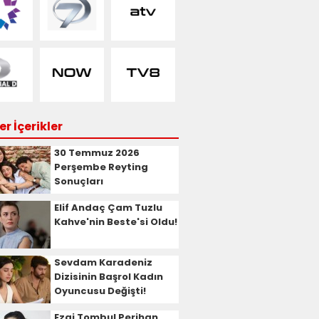
r İçerikler
30 Temmuz 2026
Perşembe Reyting
Sonuçları
Elif Andaç Çam Tuzlu
Kahve'nin Beste'si Oldu!
Sevdam Karadeniz
Dizisinin Başrol Kadın
Oyuncusu Değişti!
Ezgi Tombul Perihan