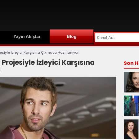
Yayın Akışları
Blog
jesiyle İzleyici Karşısına Çıkmaya Hazırlanıyor!
 Projesiyle İzleyici Karşısına
Son H
!