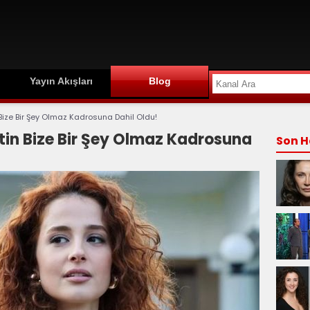
Yayın Akışları
Blog
Bize Bir Şey Olmaz Kadrosuna Dahil Oldu!
tin Bize Bir Şey Olmaz Kadrosuna
Son H