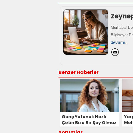
Zeyne
Merhaba! Ben
Bilgisayar P
devamı..
Benzer Haberler
Genç Yetenek Nazlı
Yarg
Çetin Bize Bir Şey Olmaz
Meh
Kadrosuna Dahil Oldu!
ayrı
Yorumlar