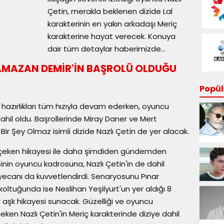
Çetin, merakla beklenen dizide Lal
karakterinin en yakın arkadaşı Meriç
karakterine hayat verecek. Konuya
dair tüm detaylar haberimizde...
RAMAZAN DEMİR'İN BAŞROLÜ OLDUĞU
Popüle
 hazırlıkları tüm hızıyla devam ederken, oyuncu
hil oldu. Başrollerinde Miray Daner ve Mert
r Şey Olmaz isimli dizide Nazlı Çetin de yer alacak.
t çeken hikayesi ile daha şimdiden gündemden
nin oyuncu kadrosuna, Nazlı Çetin'in de dahil
eyecanı da kuvvetlendirdi. Senaryosunu Pınar
oltuğunda ise Neslihan Yeşilyurt'un yer aldığı 8
ir aşk hikayesi sunacak. Güzelliği ve oyuncu
eken Nazlı Çetin'in Meriç karakterinde diziye dahil