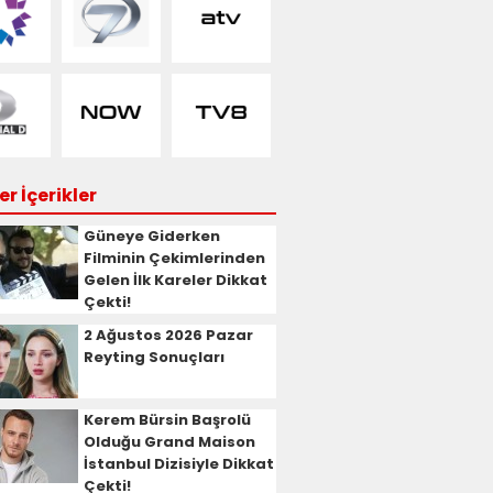
r İçerikler
Güneye Giderken
Filminin Çekimlerinden
Gelen İlk Kareler Dikkat
Çekti!
2 Ağustos 2026 Pazar
Reyting Sonuçları
Kerem Bürsin Başrolü
Olduğu Grand Maison
İstanbul Dizisiyle Dikkat
Çekti!