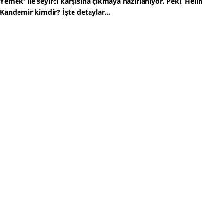
Yemek' ile seyirci karşısına çıkmaya hazırlanıyor. Peki, Helin
Kandemir kimdir? İşte detaylar...