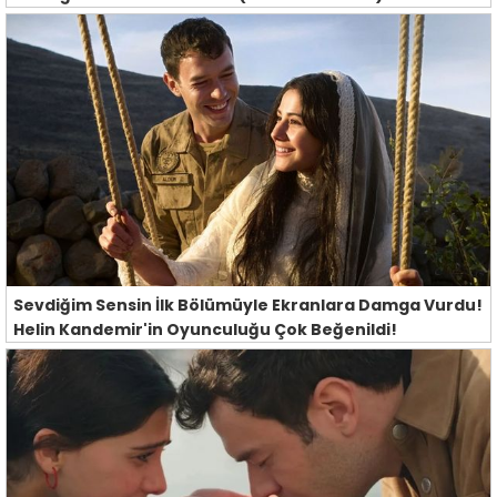
Sevdiğim Sensin İlk Bölümüyle Ekranlara Damga Vurdu!
Helin Kandemir'in Oyunculuğu Çok Beğenildi!