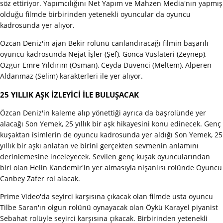
söz ettiriyor. Yapımcılığını Net Yapım ve Mahzen Media'nın yapmış
olduğu filmde birbirinden yetenekli oyuncular da oyuncu
kadrosunda yer alıyor.
Özcan Deniz'in ajan Bekir rolünü canlandıracağı filmin başarılı
oyuncu kadrosunda Nejat İşler (Şef), Gonca Vuslateri (Zeynep),
Özgür Emre Yıldırım (Osman), Ceyda Düvenci (Meltem), Alperen
Aldanmaz (Selim) karakterleri ile yer alıyor.
25 YILLIK AŞK İZLEYİCİ İLE BULUŞACAK
Özcan Deniz'in kaleme alıp yönettiği ayrıca da başrolünde yer
alacağı Son Yemek, 25 yıllık bir aşk hikayesini konu edinecek. Genç
kuşaktan isimlerin de oyuncu kadrosunda yer aldığı Son Yemek, 25
yıllık bir aşkı anlatan ve birini gerçekten sevmenin anlamını
derinlemesine inceleyecek. Sevilen genç kuşak oyuncularından
biri olan Helin Kandemir'in yer almasıyla nişanlısı rolünde Oyuncu
Canbey Zafer rol alacak.
Prime Video'da seyirci karşısına çıkacak olan filmde usta oyuncu
Tilbe Saran'ın olgun rolünü oynayacak olan Öykü Karayel piyanist
Sebahat rolüyle seyirci karşısına çıkacak. Birbirinden yetenekli