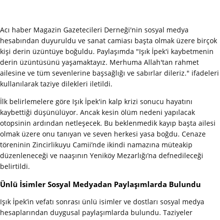
Acı haber Magazin Gazetecileri Derneği'nin sosyal medya
hesabından duyuruldu ve sanat camiası başta olmak üzere birçok
kişi derin üzüntüye boğuldu. Paylaşımda "Işık İpek'i kaybetmenin
derin üzüntüsünü yaşamaktayız. Merhuma Allah'tan rahmet
ailesine ve tüm sevenlerine başsağlığı ve sabırlar dileriz." ifadeleri
kullanılarak taziye dilekleri iletildi.
İlk belirlemelere göre Işık İpek'in kalp krizi sonucu hayatını
kaybettiği düşünülüyor. Ancak kesin ölüm nedeni yapılacak
otopsinin ardından netleşecek. Bu beklenmedik kayıp başta ailesi
olmak üzere onu tanıyan ve seven herkesi yasa boğdu. Cenaze
töreninin Zincirlikuyu Camii’nde ikindi namazına müteakip
düzenleneceği ve naaşının Yeniköy Mezarlığı’na defnedileceği
belirtildi.
Ünlü İsimler Sosyal Medyadan Paylaşımlarda Bulundu
Işık İpek’in vefatı sonrası ünlü isimler ve dostları sosyal medya
hesaplarından duygusal paylaşımlarda bulundu. Taziyeler