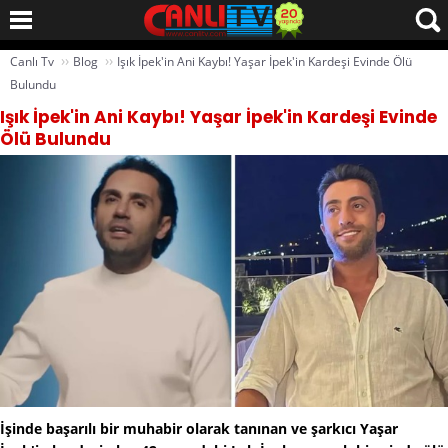
››
››
Canlı Tv
Blog
Işık İpek'in Ani Kaybı! Yaşar İpek'in Kardeşi Evinde Ölü
Bulundu
Işık İpek'in Ani Kaybı! Yaşar İpek'in Kardeşi Evinde
Ölü Bulundu
İşinde başarılı bir muhabir olarak tanınan ve şarkıcı Yaşar