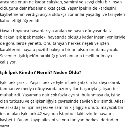
arasında onun ne kadar çalışkan, samimi ve sevgi dolu bir insan
olduğuna dair ifadeler dikkat çekti. Yaşar İpek’in de kardeşini
kaybetmenin verdiği acıyla oldukça zor anlar yaşadığı ve taziyeleri
kabul ettiği öğrenildi.
Hayatı boyunca başarılarıyla anılan ve basın dünyasında iz
bırakan Işık İpek mesleki hayatında olduğu kadar insani yönleriyle
de gönüllerde yer etti. Onu tanıyan herkes neşeli ve içten
karakterini, hayata pozitif bakışını bir an olsun unutamayacak.
Sevenleri Işık İpek’in bıraktığı güzel anılarla teselli bulmaya
çalışıyor.
Işık İpek Kimdir? Nereli? Neden Öldü?
Işık İpek şarkıcı Yaşar İpek ve Eylem İpek Şafak'ın kardeşi olarak
tanınan ve medya dünyasında uzun yıllar başarıyla çalışan bir
muhabirdi. Yaşamına dair çok fazla ayrıntı bulunmasa da, işine
olan tutkusu ve çalışkanlığıyla çevresinde sevilen bir isimdi. Ailesi
ve arkadaşları için neşesi ve samimi kişiliğiyle unutulmayacak bir
insan olan Işık İpek 42 yaşında İstanbul'daki evinde hayatını
kaybetti. Bu ani kayıp ailesini ve onu tanıyan herkesi derinden
sarstı.