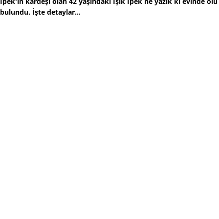
İpek'in kardeşi olan 42 yaşındaki Işık İpek ne yazık ki evinde ölü
bulundu. İşte detaylar...