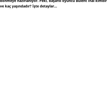
dönmeye hazırlanıyor. Peki, başarılı oyuncu Bülent İnal kimdir
ve kaç yaşındadır? İşte detaylar...