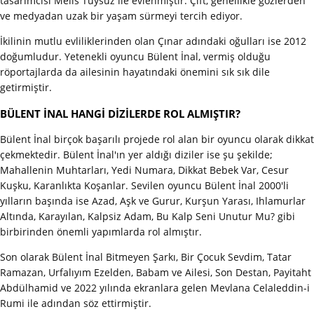
tasarımcısı Melis Tüysüz ile evlenmiştir. Çift, genellikle gözlerden
ve medyadan uzak bir yaşam sürmeyi tercih ediyor.
İkilinin mutlu evliliklerinden olan Çınar adındaki oğulları ise 2012
doğumludur. Yetenekli oyuncu Bülent İnal, vermiş olduğu
röportajlarda da ailesinin hayatındaki önemini sık sık dile
getirmiştir.
BÜLENT İNAL HANGİ DİZİLERDE ROL ALMIŞTIR?
Bülent İnal birçok başarılı projede rol alan bir oyuncu olarak dikkat
çekmektedir. Bülent İnal'ın yer aldığı diziler ise şu şekilde;
Mahallenin Muhtarları, Yedi Numara, Dikkat Bebek Var, Cesur
Kuşku, Karanlıkta Koşanlar. Sevilen oyuncu Bülent İnal 2000'li
yılların başında ise Azad, Aşk ve Gurur, Kurşun Yarası, Ihlamurlar
Altında, Karayılan, Kalpsiz Adam, Bu Kalp Seni Unutur Mu? gibi
birbirinden önemli yapımlarda rol almıştır.
Son olarak Bülent İnal Bitmeyen Şarkı, Bir Çocuk Sevdim, Tatar
Ramazan, Urfalıyım Ezelden, Babam ve Ailesi, Son Destan, Payitaht
Abdülhamid ve 2022 yılında ekranlara gelen Mevlana Celaleddin-i
Rumi ile adından söz ettirmiştir.