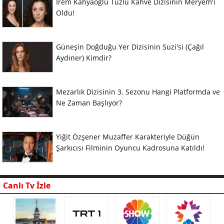
İrem Kahyaoğlu Tuzlu Kahve Dizisinin Meryem'i
Oldu!
Güneşin Doğduğu Yer Dizisinin Suzi'si (Çağıl
Aydıner) Kimdir?
Mezarlık Dizisinin 3. Sezonu Hangi Platformda ve
Ne Zaman Başlıyor?
Yiğit Özşener Muzaffer Karakteriyle Düğün
Şarkıcısı Filminin Oyuncu Kadrosuna Katıldı!
Canlı Tv İzle