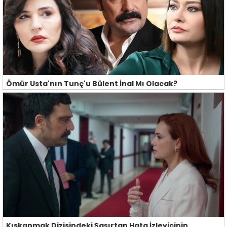
Ömür Usta'nın Tunç'u Bülent İnal Mı Olacak?
Kıskanmak Dizisindeki Şaşırtan Hata İzleyicinin