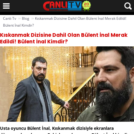
››
››
Canlı Tv
Blog
Kıskanmak Dizisine Dahil Olan Bülent İnal Merak Edildi!
Bülent İnal Kimdir?
Kıskanmak Dizisine Dahil Olan Bülent İnal Merak
Edildi! Bülent İnal Kimdir?
Usta oyuncu Bülent İnal, Kıskanmak dizisiyle ekranlara