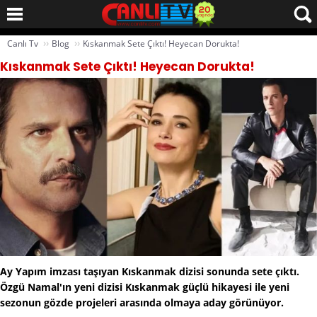
››
››
Canlı Tv
Blog
Kıskanmak Sete Çıktı! Heyecan Dorukta!
Kıskanmak Sete Çıktı! Heyecan Dorukta!
Ay Yapım imzası taşıyan Kıskanmak dizisi sonunda sete çıktı.
Özgü Namal'ın yeni dizisi Kıskanmak güçlü hikayesi ile yeni
sezonun gözde projeleri arasında olmaya aday görünüyor.