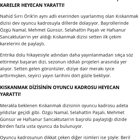
KARELER HEYECAN YARATTI!
Nahid Sırrı Örik'in aynı adlı eserinden uyarlanmış olan Kıskanmak
dizisi dev oyuncu kadrosuyla dillerde dolaşıyor. Başrollerinde
Özgü Namal, Mehmet Günsür, Selahattin Paşalı ve Hafsanur
Sancaktutan'ın yer aldığı Kıskanmak dizisi setten ilk çekim
karelerini de paylaştı.
Entrika dolu hikayesiyle adından daha yayınlanmadan sıkça söz
ettirmeyi başaran dizi, sezonun iddialı projeleri arasında yer
alıyor. Setten gelen görüntüler, diziye dair merakı iyice
arttırmışken, seyirci yayın tarihini dört gözle bekliyor.
KISKANMAK DİZİSİNİN OYUNCU KADROSU HEYECAN
YARATTI!
Merakla beklenen Kıskanmak dizisinin oyuncu kadrosu adeta
yıldızlar geçidi gibi. Özgü Namal, Selahattin Paşalı, Mehmet
Günsür ve Hafsanur Sancaktutan'ın başrolü paylaştığı dizide
birden fazla usta oyuncu da bulunuyor.
Oyuncu kadrosunun dikkat çeken diğer isimleri ise şöyle: Beril