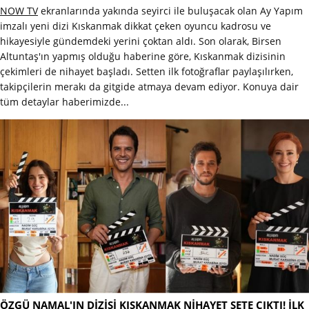
NOW TV
ekranlarında yakında seyirci ile buluşacak olan Ay Yapım
imzalı yeni dizi Kıskanmak dikkat çeken oyuncu kadrosu ve
hikayesiyle gündemdeki yerini çoktan aldı. Son olarak, Birsen
Altuntaş'ın yapmış olduğu haberine göre, Kıskanmak dizisinin
çekimleri de nihayet başladı. Setten ilk fotoğraflar paylaşılırken,
takipçilerin merakı da gitgide atmaya devam ediyor. Konuya dair
tüm detaylar haberimizde...
ÖZGÜ NAMAL'IN DİZİSİ KISKANMAK NİHAYET SETE ÇIKTI! İLK