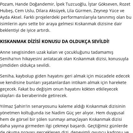
Pozam, Hande Doğandemir, İpek Tuzcuoğlu, İştar Gökseven, Rozet
Hubeş, Cem Uslu, Dilara Aksüyek, Lila Gürmen, Zeynep Yüce ve
Ayda Aksel. Farklı projelerdeki performanslarıyla tanınmış olan bu
isimlerin aynı sette bir araya gelmesi Kıskanmak dizisine dair
beklentiyi de iyice artırdı.
KISKANMAK DİZİSİ KONUSU DA OLDUKÇA SEVİLDİ!
Anne sevgisinden uzak kalan ve çocukluğunu tadamamış
Seniha'nın hikayesini anlatacak olan Kıskanmak dizisi, konusuyla
şimdiden oldukça sevildi.
Seniha, kaybolup giden hayatını geri almak için mücadele edecek
ve kendisine bunları yaşatanlardan intikam almak için harekete
geçecek. Fakat bu değişim onun hayatını kökten etkileyecek
olayları da beraberinde getirecek.
Yılmaz Şahin'in senaryosunu kaleme aldığı Kıskanmak dizisinin
yönetmen koltuğunda ise Nadim Güç yer alıyor. Hem duygusal
hem de görsel bir şölen sunmayı amaçlayan Kıskanmak dizisi
daha yayına girmeden ilgi çekmeyi başardı. Geçtiğimiz günlerde
de okuma provası gerçekleşen dizi, deneyimli oyuncu kadrosu ve