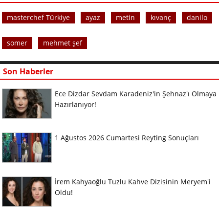
masterchef Türkiye
ayaz
metin
kıvanç
danilo
somer
mehmet şef
Son Haberler
Ece Dizdar Sevdam Karadeniz'in Şehnaz'ı Olmaya
Hazırlanıyor!
1 Ağustos 2026 Cumartesi Reyting Sonuçları
İrem Kahyaoğlu Tuzlu Kahve Dizisinin Meryem'i
Oldu!