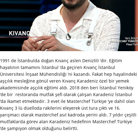
1991 de İstanbulda doğan Kıvanç aslen Denizlili ‘dir. Eğitim
hayatının tamamını İstanbul ‘da geçiren Kıvanç İstanbul
Üniversitesi İnşaat Mühendisliği ‘ni kazandı. Fakat hep hayalindeki
aşçılık mesleğine gönül veren Kıvanç Karadeniz özel bir yemek
akademisinde aşçılık eğitimi aldı. 2018 den beri İstanbul Yeniköy
‘de bir restoranda mutfak şefi olarak çalışan Karadeniz İstanbul
‘da ikamet etmektedir. 3 evet ile Masterchef Türkiye ‘ye dahil olan
Kıvanç 3 lü düelloda rakilerini eleyerek üst tura çıktı ve 16.
yarışmacı olarak masterchef asıl kadroda yerini aldı. 7 yıldır çeşitli
mutfaklarda görev alan Karadeniz hedefinin Masterchef Türkiye
‘de şampiyon olmak olduğunu belirtti.