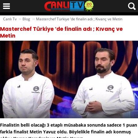
››
››
Canlı Tv
Blog
Masterchef Türkiye ‘de finalin adı ; Kıvanç ve Metin
Masterchef Türkiye ‘de finalin adı ; Kıvanç ve
Metin
Finalistin belli olacağı 3 etaplı müsabaka sonunda sadece 1 puan
farkla finalist Metin Yavuz oldu. Böylelikle finalin adı konmuş