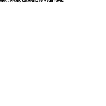
oldu ; Kıvanç Karadeniz ve Metin Yavuz