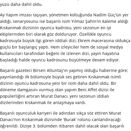
yüzü daha dahil oldu.
Ay Yapım imzası taşıyan, yönetmen koltuğunda Nadim Güç'ün yer
aldığı, senaryosunu ise başarılı isim Yılmaz Şahin'in kaleme aldığı
Kıskanmak dizisinin oyuncu kadrosu, yeni sezonun en iyi
ekiplerinden biri olarak göz dolduruyor. Özellikle oyuncu
kadrosuyla büyük ilgi gören iddialı dizi, Ekrem macerasına oldukça
güçlü bir başlangıç yaptı. Hem izleyiciler hem de sosyal medya
kullanıcıları tarafından beğeni ile izlenen dizi, yayın hayatına
başladığı halde oyuncu kadrosunu büyütmeye devam ediyor.
Başarılı gazeteci Birsen Altuntaş'ın yapmış olduğu haberine göre;
yayınlandığı ilk bölümüyle büyük ses getiren Kıskanmak isimli
dizinin oyuncu kadrosuna yeni bir isim daha dahil oldu. Bir
döneme damgasını vurmuş olan yapım Beni Affet dizisi ile
popülerliğini artıran Murat Danacı, yeni sezonun iddialı
dizilerinden Kıskanmak ile anlaşmaya vardı.
Başarılı oyunculuk kariyeri ile adından sıkça söz ettiren Murat
Danacı'nın Kıskanmak dizisinde 'Burak' rolünü canlandıracağı
öğrenildi. Diziye 3. bölümden itibaren dahil olacak olan başarılı