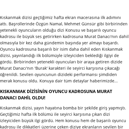
Kıskanmak dizisi geçtiğimiz hafta ekran macerasına ilk adımını
attı. Başrollerinde Özgün Namal, Mehmet Günsür gibi birbirinden
yetenekli oyuncuların olduğu dizi Konusu ve başarılı oyuncu
kadrosu ile büyük ses getirirken kadrosuna Murat Danacı'nın dahil
olmasıyla bir kez daha gündemin başında yer almayı başardı.
Oyuncu kadrosuna başarılı bir isim daha dahil eden Kıskanmak
dizisi, yayınlandığı ilk bölümüyle izleyiciden beklediği ilgiyi de
gördü. Birbirinden yetenekli oyuncuları bir araya getiren dizide
Murat Danacı'nın 'Burak' karakteri ile seyirci karşısına çıkacağı
öğrenildi. Sevilen oyuncunun dizideki performansı şimdiden
merak konusu oldu. Konuya dair tüm detaylar haberimizde...
KISKANMAK DİZİSİNİN OYUNCU KADROSUNA MURAT
DANACI DAHİL OLDU!
Kıskanmak dizisi, yayın hayatına bomba bir şekilde giriş yapmıştı.
Geçtiğimiz hafta ilk bölümü ile seyirci karşısına çıkan dizi
izleyiciden büyük ilgi gördü. Hem konusu hem de başarılı oyuncu
kadrosu ile dikkatleri üzerine çeken diziye ekranların sevilen bir