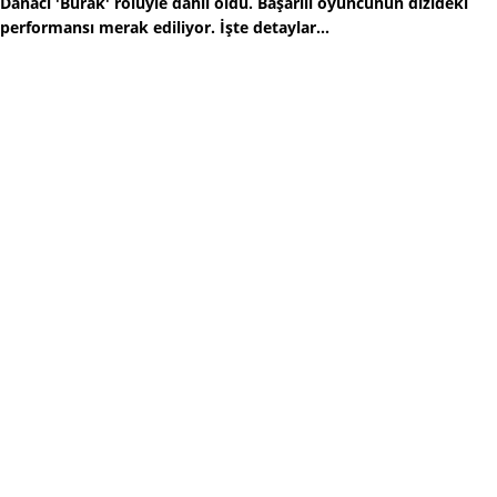
Danacı 'Burak' rolüyle dahil oldu. Başarılı oyuncunun dizideki
performansı merak ediliyor. İşte detaylar...