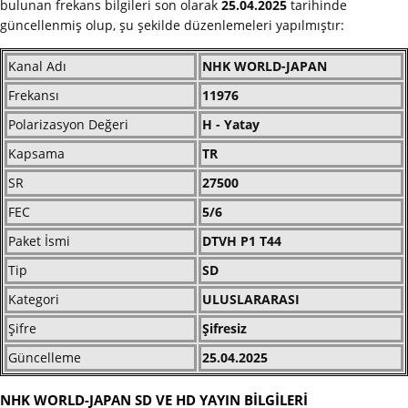
bulunan frekans bilgileri son olarak
25.04.2025
tarihinde
güncellenmiş olup, şu şekilde düzenlemeleri yapılmıştır:
Kanal Adı
NHK WORLD-JAPAN
Frekansı
11976
Polarizasyon Değeri
H - Yatay
Kapsama
TR
SR
27500
FEC
5/6
Paket İsmi
DTVH P1 T44
Tip
SD
Kategori
ULUSLARARASI
Şifre
Şifresiz
Güncelleme
25.04.2025
NHK WORLD-JAPAN SD VE HD YAYIN BİLGİLERİ