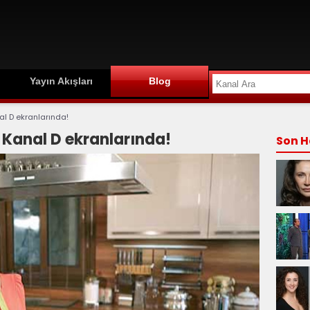
Yayın Akışları
Blog
nal D ekranlarında!
k Kanal D ekranlarında!
Son H