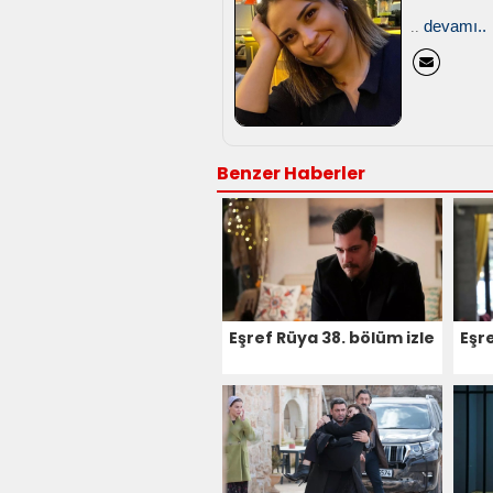
devamı..
..
Benzer Haberler
Eşref Rüya 38. bölüm izle
Eşre