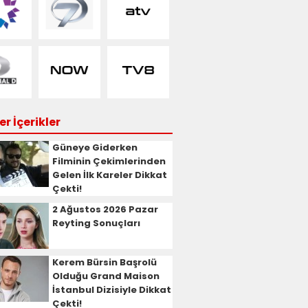
r İçerikler
Güneye Giderken
Filminin Çekimlerinden
Gelen İlk Kareler Dikkat
Çekti!
2 Ağustos 2026 Pazar
Reyting Sonuçları
Kerem Bürsin Başrolü
Olduğu Grand Maison
İstanbul Dizisiyle Dikkat
Çekti!