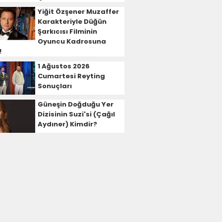
Yiğit Özşener Muzaffer
Karakteriyle Düğün
Şarkıcısı Filminin
Oyuncu Kadrosuna
!
1 Ağustos 2026
Cumartesi Reyting
Sonuçları
Güneşin Doğduğu Yer
Dizisinin Suzi'si (Çağıl
Aydıner) Kimdir?