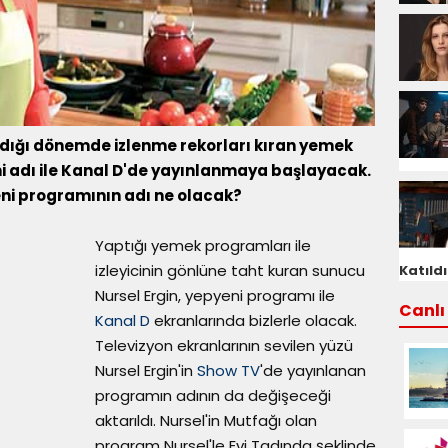
dığı dönemde izlenme rekorları kıran yemek
i adı ile Kanal D'de yayınlanmaya başlayacak.
eni programının adı ne olacak?
Yaptığı yemek programları ile
izleyicinin gönlüne taht kuran sunucu
Katıldı
Nursel Ergin, yepyeni programı ile
Canlı 
Kanal D
ekranlarında bizlerle olacak.
Televizyon ekranlarının sevilen yüzü
Nursel Ergin'in
Show TV
'de yayınlanan
programın adının da değişeceği
aktarıldı. Nursel'in Mutfağı olan
program Nursel'le Evi Tadında şeklinde