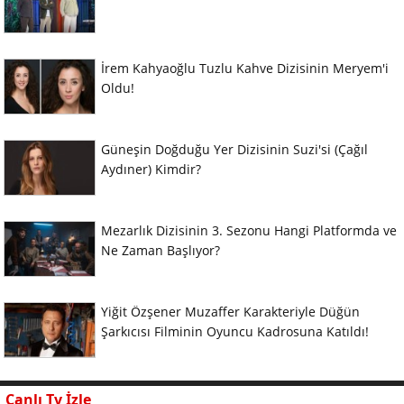
İrem Kahyaoğlu Tuzlu Kahve Dizisinin Meryem'i
Oldu!
Güneşin Doğduğu Yer Dizisinin Suzi'si (Çağıl
Aydıner) Kimdir?
Mezarlık Dizisinin 3. Sezonu Hangi Platformda ve
Ne Zaman Başlıyor?
Yiğit Özşener Muzaffer Karakteriyle Düğün
Şarkıcısı Filminin Oyuncu Kadrosuna Katıldı!
Canlı Tv İzle