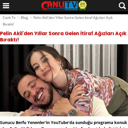
››
››
Canlı Tv
Blog
Pelin Akil'den Yıllar Sonra Gelen İtiraf Ağızları Açık
Bıraktı!
Pelin Akil'den Yıllar Sonra Gelen İtiraf Ağızları Açık
Bıraktı!
Sunucu Berfu Yenenler'in YouTube'da sunduğu programa konuk