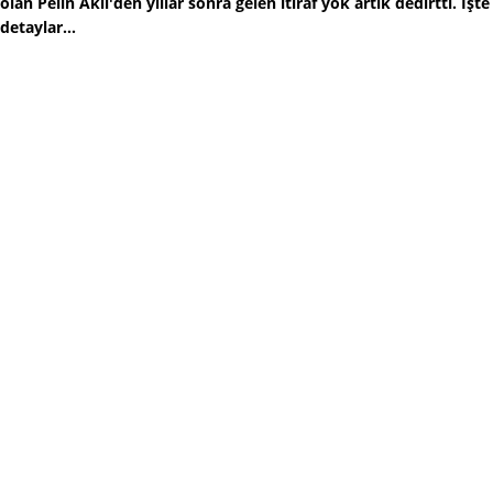
olan Pelin Akil'den yıllar sonra gelen itiraf yok artık dedirtti. İşte
detaylar...