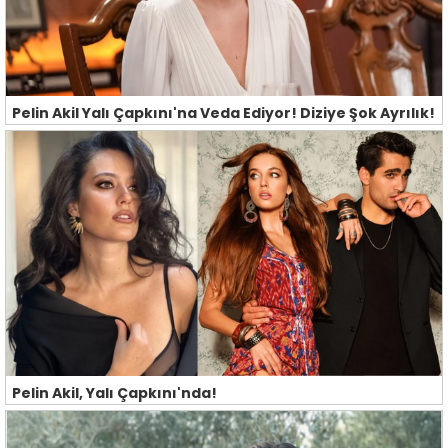
Pelin Akil Yalı Çapkını'na Veda Ediyor! Diziye Şok Ayrılık!
Pelin Akil, Yalı Çapkını'nda!