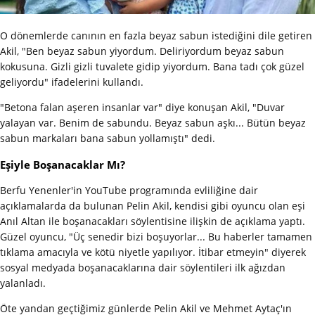
O dönemlerde canının en fazla beyaz sabun istediğini dile getiren
Akil, "Ben beyaz sabun yiyordum. Deliriyordum beyaz sabun
kokusuna. Gizli gizli tuvalete gidip yiyordum. Bana tadı çok güzel
geliyordu" ifadelerini kullandı.
"Betona falan aşeren insanlar var" diye konuşan Akil, "Duvar
yalayan var. Benim de sabundu. Beyaz sabun aşkı... Bütün beyaz
sabun markaları bana sabun yollamıştı" dedi.
Eşiyle Boşanacaklar Mı?
Berfu Yenenler'in YouTube programında evliliğine dair
açıklamalarda da bulunan Pelin Akil, kendisi gibi oyuncu olan eşi
Anıl Altan ile boşanacakları söylentisine ilişkin de açıklama yaptı.
Güzel oyuncu, "Üç senedir bizi boşuyorlar... Bu haberler tamamen
tıklama amacıyla ve kötü niyetle yapılıyor. İtibar etmeyin" diyerek
sosyal medyada boşanacaklarına dair söylentileri ilk ağızdan
yalanladı.
Öte yandan geçtiğimiz günlerde Pelin Akil ve Mehmet Aytaç'ın