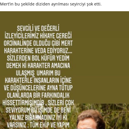
Mert’in bu şekilde diziden ayrılması seyirciyi şok etti.