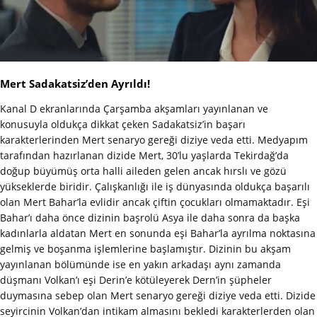
Mert Sadakatsiz’den Ayrıldı!
Kanal D ekranlarında Çarşamba akşamları yayınlanan ve
konusuyla oldukça dikkat çeken Sadakatsiz’in başarı
karakterlerinden Mert senaryo gereği diziye veda etti. Medyapım
tarafından hazırlanan dizide Mert, 30’lu yaşlarda Tekirdağ’da
doğup büyümüş orta halli aileden gelen ancak hırslı ve gözü
yükseklerde biridir. Çalışkanlığı ile iş dünyasında oldukça başarılı
olan Mert Bahar’la evlidir ancak çiftin çocukları olmamaktadır. Eşi
Bahar’ı daha önce dizinin başrolü Asya ile daha sonra da başka
kadınlarla aldatan Mert en sonunda eşi Bahar’la ayrılma noktasına
gelmiş ve boşanma işlemlerine başlamıştır. Dizinin bu akşam
yayınlanan bölümünde ise en yakın arkadaşı aynı zamanda
düşmanı Volkan’ı eşi Derin’e kötüleyerek Dern’in şüpheler
duymasına sebep olan Mert senaryo gereği diziye veda etti. Dizide
seyircinin Volkan’dan intikam almasını bekledi karakterlerden olan