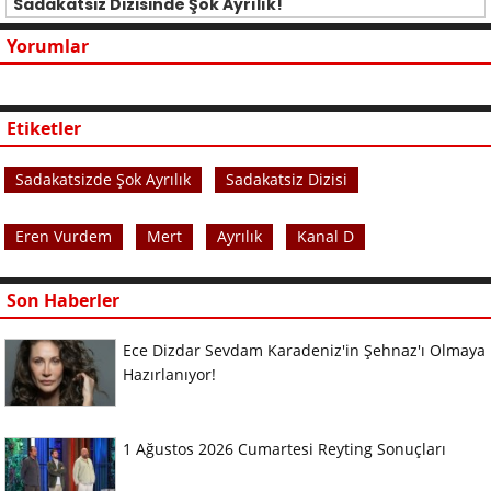
Sadakatsiz Dizisinde Şok Ayrılık!
Yorumlar
Etiketler
Sadakatsizde Şok Ayrılık
Sadakatsiz Dizisi
Eren Vurdem
Mert
Ayrılık
Kanal D
Son Haberler
Ece Dizdar Sevdam Karadeniz'in Şehnaz'ı Olmaya
Hazırlanıyor!
1 Ağustos 2026 Cumartesi Reyting Sonuçları