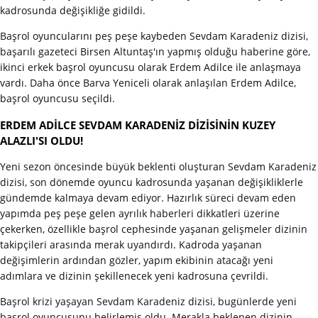
kadrosunda değişikliğe gidildi.
Başrol oyuncularını peş peşe kaybeden Sevdam Karadeniz dizisi,
başarılı gazeteci Birsen Altuntaş'ın yapmış olduğu haberine göre,
ikinci erkek başrol oyuncusu olarak Erdem Adilce ile anlaşmaya
vardı. Daha önce Barva Yeniceli olarak anlaşılan Erdem Adilce,
başrol oyuncusu seçildi.
ERDEM ADİLCE SEVDAM KARADENİZ DİZİSİNİN KUZEY
ALAZLI'SI OLDU!
Yeni sezon öncesinde büyük beklenti oluşturan Sevdam Karadeniz
dizisi, son dönemde oyuncu kadrosunda yaşanan değişikliklerle
gündemde kalmaya devam ediyor. Hazırlık süreci devam eden
yapımda peş peşe gelen ayrılık haberleri dikkatleri üzerine
çekerken, özellikle başrol cephesinde yaşanan gelişmeler dizinin
takipçileri arasında merak uyandırdı. Kadroda yaşanan
değişimlerin ardından gözler, yapım ekibinin atacağı yeni
adımlara ve dizinin şekillenecek yeni kadrosuna çevrildi.
Başrol krizi yaşayan Sevdam Karadeniz dizisi, bugünlerde yeni
başrol oyuncusunu belirlemiş oldu. Merakla beklenen dizinin