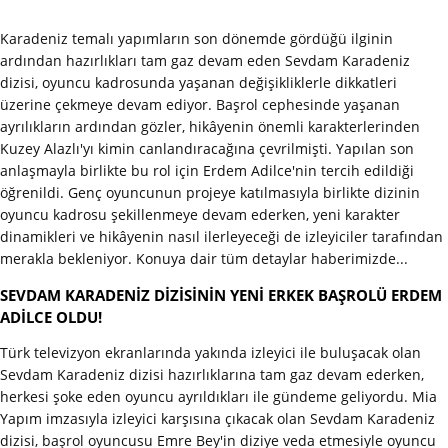
Karadeniz temalı yapımların son dönemde gördüğü ilginin
ardından hazırlıkları tam gaz devam eden Sevdam Karadeniz
dizisi, oyuncu kadrosunda yaşanan değişikliklerle dikkatleri
üzerine çekmeye devam ediyor. Başrol cephesinde yaşanan
ayrılıkların ardından gözler, hikâyenin önemli karakterlerinden
Kuzey Alazlı'yı kimin canlandıracağına çevrilmişti. Yapılan son
anlaşmayla birlikte bu rol için Erdem Adilce'nin tercih edildiği
öğrenildi. Genç oyuncunun projeye katılmasıyla birlikte dizinin
oyuncu kadrosu şekillenmeye devam ederken, yeni karakter
dinamikleri ve hikâyenin nasıl ilerleyeceği de izleyiciler tarafından
merakla bekleniyor. Konuya dair tüm detaylar haberimizde...
SEVDAM KARADENİZ DİZİSİNİN YENİ ERKEK BAŞROLÜ ERDEM
ADİLCE OLDU!
Türk televizyon ekranlarında yakında izleyici ile buluşacak olan
Sevdam Karadeniz dizisi hazırlıklarına tam gaz devam ederken,
herkesi şoke eden oyuncu ayrıldıkları ile gündeme geliyordu. Mia
Yapım imzasıyla izleyici karşısına çıkacak olan Sevdam Karadeniz
dizisi, başrol oyuncusu Emre Bey'in diziye veda etmesiyle oyuncu