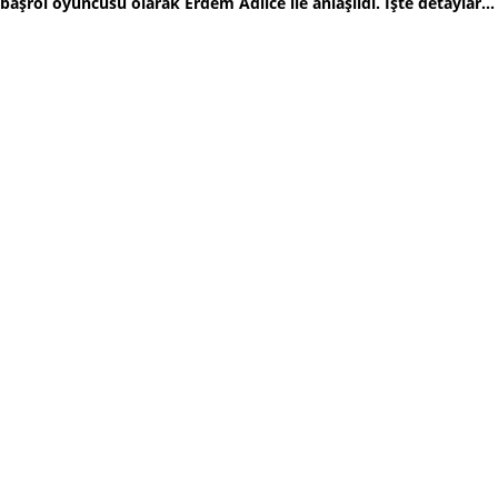
başrol oyuncusu olarak Erdem Adilce ile anlaşıldı. İşte detaylar...