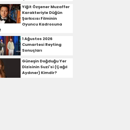
Yiğit Özşener Muzaffer
Karakteriyle Düğün
Şarkıcısı Filminin
Oyuncu Kadrosuna
!
1 Ağustos 2026
Cumartesi Reyting
Sonuçları
Güneşin Doğduğu Yer
Dizisinin Suzi'si (Çağıl
Aydıner) Kimdir?