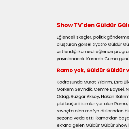
Show TV'den Güldür Gül
Eğlenceli skeçler, politik göndermele
oluşturan görsel tiyatro Güldür Gül
üstlendiği komedi eğlence progra
yayınlanacak. Kararda Cuma günü y
Ramo yok, Güldür Güldür 
Kadrosunda Murat Yıldırım, Esra Bil
Görkem Sevindik, Cemre Baysel, Nil
Odağ, Rüzgar Aksoy, Hakan Salınmı
gibi başarılı isimler yer alan Ramo,
revaçta olan mafya dizlerinden b
sezona veda etti. Ramo’dan boşala
ekrana gelen Güldür Güldür Show 