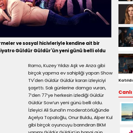
rmeler ve sosyal hicivleriyle kendine ait bir
 tiyatro Güldür Güldür'ün yeni günü belli oldu
Ramo, Kuzey Yıldızı Aşk ve Arıza gibi
birçok yapıma ev sahipliği yapan Show
TV'den Güldür Güldür kararı izleyiciyi
Katıldı
şaşırttı. Salı günlerine damga vuran,
Canlı 
7’den 77’ye herkesin izlediği Güldür
Güldür Sow’un yeni günü belli oldu.
İzleyici Ali Sunal’ın moderatörlüğünde
Açelya Topaloğlu, Onur Buldu, Alper Kul
gibi birçok oyuncuyu barındıran BKM
yapımı Güldür Güldür’ün hangi gün