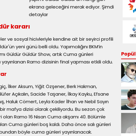
ekrana geleceğini merak ediyor. Şimdi
detaylar
dür kararı
r ve sosyal hicivleriyle kendine ait bir seyirci profili
dür'ün yeni günü belli oldu. Yapımcılığını BKM’in
Popüle
mı Güldür Güldür Show, artık Cuma günleri
ayınlanan Ramo dizisinin final yapması etkili oldu.
var
giç, İlker Aksum, Yiğit Özşener, Berk Hakman,
üfer Açıkalın, Sacide Taşaner, İlkay Kayku, Efsane
ş, Haluk Cömert, Leyla Kader İlhan ve Nebil Sayın
 bir mafya dizisi olarak çekiliyordu. Bu sezon çok
iri olan Ramo 16 Nisan Cuma akşamı 40. Bölümle
n Cuma günleri boş kaldı. Daha önce salı günleri
bundan böyle cuma günleri yayınlanacak.