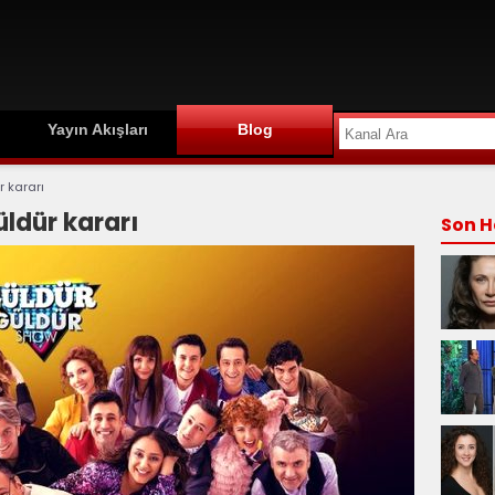
Yayın Akışları
Blog
 kararı
ldür kararı
Son H