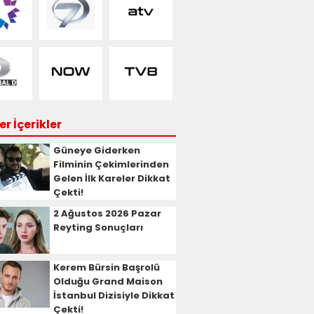
r İçerikler
Güneye Giderken
Filminin Çekimlerinden
Gelen İlk Kareler Dikkat
Çekti!
2 Ağustos 2026 Pazar
Reyting Sonuçları
Kerem Bürsin Başrolü
Olduğu Grand Maison
İstanbul Dizisiyle Dikkat
Çekti!