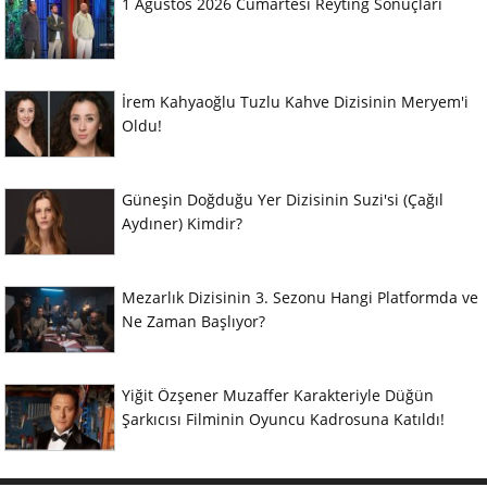
1 Ağustos 2026 Cumartesi Reyting Sonuçları
İrem Kahyaoğlu Tuzlu Kahve Dizisinin Meryem'i
Oldu!
Güneşin Doğduğu Yer Dizisinin Suzi'si (Çağıl
Aydıner) Kimdir?
Mezarlık Dizisinin 3. Sezonu Hangi Platformda ve
Ne Zaman Başlıyor?
Yiğit Özşener Muzaffer Karakteriyle Düğün
Şarkıcısı Filminin Oyuncu Kadrosuna Katıldı!