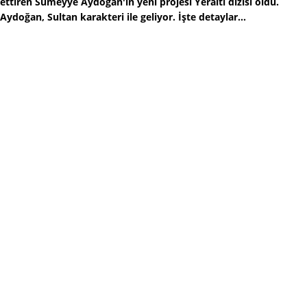
ettiren Sümeyye Aydoğan'ın yeni projesi Yeraltı dizisi oldu.
Aydoğan, Sultan karakteri ile geliyor. İşte detaylar...