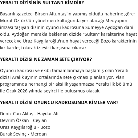
YERALTI DİZİSİNİN SULTAN'I KİMDİR?
Başarılı gazeteci Birsen Altuntaş'ın yapmış olduğu haberine göre;
Murat Öztürk'ün yönetmen koltuğunda yer alacağı Medyapım
imzası taşıyan dizinin oyuncu kadrosuna Sümeyye Aydoğan dahil
oldu. Aydoğan merakla beklenen dizide "Sultan" karakterine hayat
verecek ve Uraz Kaygılaroğlu'nun hayat vereceği Bozo karakterinin
kız kardeşi olarak izleyici karşısına çıkacak.
YERALTI DİZİSİ NE ZAMAN SETE ÇIKIYOR?
Oyuncu kadrosu ve ekibi tamamlanmaya başlamış olan Yeraltı
dizisi Aralık ayının ortalarında sete çıkması planlanıyor. Plan
programında herhangi bir aksilik yaşanmazsa Yeraltı ilk bölümü
ile Ocak 2026 yılında seyirci ile buluşmuş olacak.
YERALTI DİZİSİ OYUNCU KADROSUNDA KİMLER VAR?
Deniz Can Aktaş - Haydar Ali
Devrim Özkan - Ceylan
Uraz Kaygılaroğlu - Bozo
Burak Sevinç - Merdan