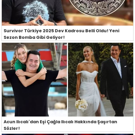
Survivor Türkiye 2025 Dev Kadrosu Belli Oldu! Yeni
Sezon Bomba Gibi Geliyor!
Acun Ilıcalı'dan Eşi Çağla Ilıcalı Hakkında Şaşırtan
Sözler!