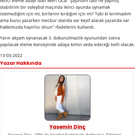
İkinci eleme adayı olan Mert Öcal "Şaşırdım tabi ne yapmış
olabilirim bir voleybol maçında ikinci oyunda oynamak
istemediğim için mi, birilerini kırdığım için mi? Tabi ki kırılmadım
ama bunu yazarken mecbur olanda var keyif alarak yazanda var
hakkımızda hayırlısı olsun" ifadelerini kullandı.
Yarın akşam oynanacak 3. dokunulmazlık oyunundan sonra
yapılacak eleme konseyinde adaya kimin veda edeceği belli olacak.
13-03-2022
Yazar Hakkında
Yasemin Dinç
Yasemin Dinç, 1994 'de İstanbul Kadıköy'de doğmuştur. Eğitimini