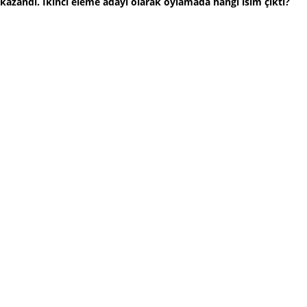
kazandı. İkinci eleme adayı olarak oylamada hangi isim çıktı?