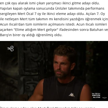
en çok oyu alarak ismi çıkan yarışmacı ikinci gitme adayı oldu.
Yapılan kapalı oylama sonucunda Ünlüler takımında performans
sergileyen Mert Öcal 7 oy ile ikinci eleme adayı oldu. Açılan 7. Oy
ile netleşen Mert tüm takımın mı kendisini yazdığını öğrenmek için
Acun Ilıcalı'dan tüm isimlerin açılmasını istedi. Acun Ilıcalı isimleri
açarken "Elime attığım Mert geliyor" ifadesinden sonra Batuhan ve
Barış’ın birer oy aldığı öğrenilmiş oldu.