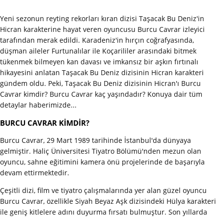
Yeni sezonun reyting rekorları kıran dizisi Taşacak Bu Deniz'in
Hicran karakterine hayat veren oyuncusu Burcu Cavrar izleyici
tarafından merak edildi. Karadeniz'in hırçın coğrafyasında,
düşman aileler Furtunalılar ile Koçarililer arasındaki bitmek
tükenmek bilmeyen kan davası ve imkansız bir aşkın fırtınalı
hikayesini anlatan Taşacak Bu Deniz dizisinin Hicran karakteri
gündem oldu. Peki, Taşacak Bu Deniz dizisinin Hicran'ı Burcu
Cavrar kimdir? Burcu Cavrar kaç yaşındadır? Konuya dair tüm
detaylar haberimizde...
BURCU CAVRAR KİMDİR?
Burcu Cavrar, 29 Mart 1989 tarihinde İstanbul'da dünyaya
gelmiştir. Haliç Üniversitesi Tiyatro Bölümü'nden mezun olan
oyuncu, sahne eğitimini kamera önü projelerinde de başarıyla
devam ettirmektedir.
Çeşitli dizi, film ve tiyatro çalışmalarında yer alan güzel oyuncu
Burcu Cavrar, özellikle Siyah Beyaz Aşk dizisindeki Hülya karakteri
ile geniş kitlelere adını duyurma fırsatı bulmuştur. Son yıllarda