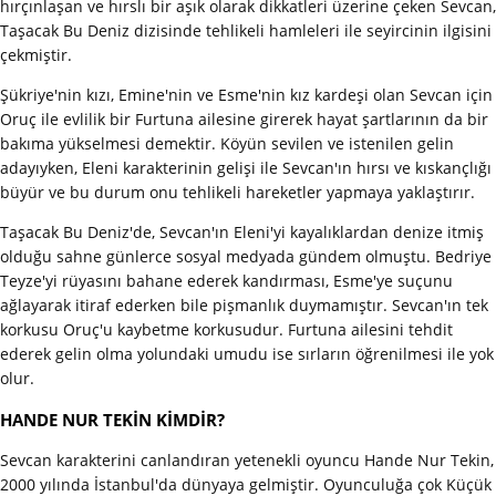
hırçınlaşan ve hırslı bir aşık olarak dikkatleri üzerine çeken Sevcan,
Taşacak Bu Deniz dizisinde tehlikeli hamleleri ile seyircinin ilgisini
çekmiştir.
Şükriye'nin kızı, Emine'nin ve Esme'nin kız kardeşi olan Sevcan için
Oruç ile evlilik bir Furtuna ailesine girerek hayat şartlarının da bir
bakıma yükselmesi demektir. Köyün sevilen ve istenilen gelin
adayıyken, Eleni karakterinin gelişi ile Sevcan'ın hırsı ve kıskançlığı
büyür ve bu durum onu tehlikeli hareketler yapmaya yaklaştırır.
Taşacak Bu Deniz'de, Sevcan'ın Eleni'yi kayalıklardan denize itmiş
olduğu sahne günlerce sosyal medyada gündem olmuştu. Bedriye
Teyze'yi rüyasını bahane ederek kandırması, Esme'ye suçunu
ağlayarak itiraf ederken bile pişmanlık duymamıştır. Sevcan'ın tek
korkusu Oruç'u kaybetme korkusudur. Furtuna ailesini tehdit
ederek gelin olma yolundaki umudu ise sırların öğrenilmesi ile yok
olur.
HANDE NUR TEKİN KİMDİR?
Sevcan karakterini canlandıran yetenekli oyuncu Hande Nur Tekin,
2000 yılında İstanbul'da dünyaya gelmiştir. Oyunculuğa çok Küçük