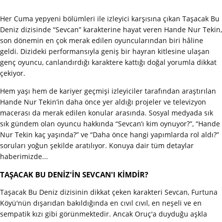
Her Cuma yepyeni bölümleri ile izleyici karşısına çıkan Taşacak Bu
Deniz dizisinde “Sevcan” karakterine hayat veren Hande Nur Tekin,
son dönemin en çok merak edilen oyuncularından biri hâline
geldi. Dizideki performansıyla geniş bir hayran kitlesine ulaşan
genç oyuncu, canlandırdığı karaktere kattığı doğal yorumla dikkat
çekiyor.
Hem yaşı hem de kariyer geçmişi izleyiciler tarafından araştırılan
Hande Nur Tekin’in daha önce yer aldığı projeler ve televizyon
macerası da merak edilen konular arasında. Sosyal medyada sık
sık gündem olan oyuncu hakkında “Sevcan’ı kim oynuyor?”, “Hande
Nur Tekin kaç yaşında?” ve “Daha önce hangi yapımlarda rol aldı?”
soruları yoğun şekilde aratılıyor. Konuya dair tüm detaylar
haberimizde...
TAŞACAK BU DENİZ'İN SEVCAN'I KİMDİR?
Taşacak Bu Deniz dizisinin dikkat çeken karakteri Sevcan, Furtuna
Köyü'nün dışarıdan bakıldığında en cıvıl cıvıl, en neşeli ve en
sempatik kızı gibi görünmektedir. Ancak Oruç'a duyduğu aşkla