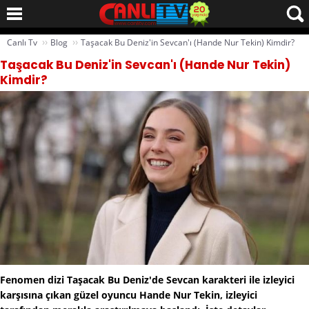
››
››
Canlı Tv
Blog
Taşacak Bu Deniz'in Sevcan'ı (Hande Nur Tekin) Kimdir?
Taşacak Bu Deniz'in Sevcan'ı (Hande Nur Tekin)
Kimdir?
Fenomen dizi Taşacak Bu Deniz'de Sevcan karakteri ile izleyici
karşısına çıkan güzel oyuncu Hande Nur Tekin, izleyici