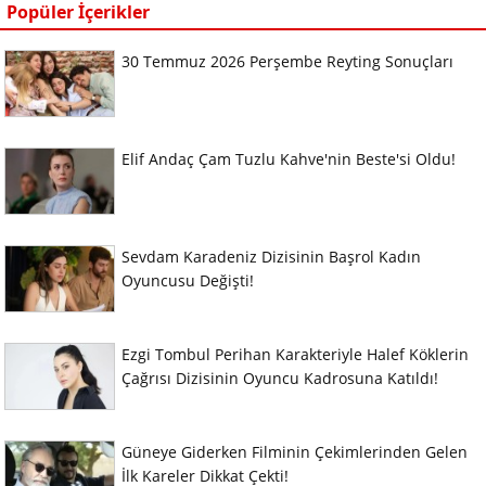
Popüler İçerikler
30 Temmuz 2026 Perşembe Reyting Sonuçları
Elif Andaç Çam Tuzlu Kahve'nin Beste'si Oldu!
Sevdam Karadeniz Dizisinin Başrol Kadın
Oyuncusu Değişti!
Ezgi Tombul Perihan Karakteriyle Halef Köklerin
Çağrısı Dizisinin Oyuncu Kadrosuna Katıldı!
Güneye Giderken Filminin Çekimlerinden Gelen
İlk Kareler Dikkat Çekti!