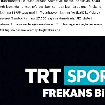
'Transponder Ekle', 'Manuel Kanal Arama' vb) menüsüne tıklayın. 'Uydu
Adı' kısmında 'Türksat 4A'yı seçtikten sonra alt kısımda bulunan 'Frekans'
kısmına 11958 sayısını girin. 'Polarizasyon' kısmını 'Vertical Dikey' olarak
seçerek 'Sembol' kısmına '27.500' sayısını girmelisiniz. 'FEC' değeri
otomatik olarak seçileceğini unutmayın. Tüm bu değerleri seçtikten sonra
OK tuşuna basarak aramayı başlatabilirsiniz.