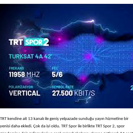
TRT kendine ait 13 kanalı ile geniş yelpazade sunduğu yayın hizmetine bir
yenisi daha ekledi. Çok da iyi oldu. TRT Spor ile birlikte TRT Spor 2, spor