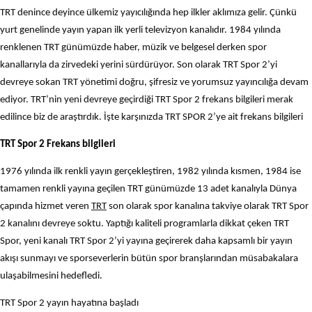
TRT denince deyince ülkemiz yayıcılığında hep ilkler aklımıza gelir. Çünkü
yurt genelinde yayın yapan ilk yerli televizyon kanalıdır. 1984 yılında
renklenen TRT günümüzde haber, müzik ve belgesel derken spor
kanallarıyla da zirvedeki yerini sürdürüyor. Son olarak TRT Spor 2’yi
devreye sokan TRT yönetimi doğru, şifresiz ve yorumsuz yayıncılığa devam
ediyor. TRT’nin yeni devreye geçirdiği TRT Spor 2 frekans bilgileri merak
edilince biz de araştırdık. İşte karşınızda TRT SPOR 2’ye ait frekans bilgileri
TRT Spor 2 Frekans bilgileri
1976 yılında ilk renkli yayın gerçekleştiren, 1982 yılında kısmen, 1984 ise
tamamen renkli yayına geçilen TRT günümüzde 13 adet kanalıyla Dünya
çapında hizmet veren
TRT
son olarak spor kanalına takviye olarak TRT Spor
2 kanalını devreye soktu. Yaptığı kaliteli programlarla dikkat çeken TRT
Spor, yeni kanalı TRT Spor 2’yi yayına geçirerek daha kapsamlı bir yayın
akışı sunmayı ve sporseverlerin bütün spor branşlarından müsabakalara
ulaşabilmesini hedefledi.
TRT Spor 2 yayın hayatına başladı