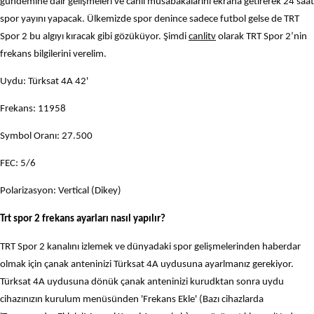
gündemine dair gelişmeleri ve canlı müsabakalarını ekrana getirerek 24 saat
spor yayını yapacak. Ülkemizde spor denince sadece futbol gelse de TRT
Spor 2 bu algıyı kıracak gibi gözüküyor. Şimdi
canlitv
olarak TRT Spor 2’nin
frekans bilgilerini verelim.
Uydu: Türksat 4A 42'
Frekans: 11958
Symbol Oranı: 27.500
FEC: 5/6
Polarizasyon: Vertical (Dikey)
Trt spor 2 frekans ayarları nasıl yapılır?
TRT Spor 2 kanalını izlemek ve dünyadaki spor gelişmelerinden haberdar
olmak için çanak anteninizi Türksat 4A uydusuna ayarlmanız gerekiyor.
Türksat 4A uydusuna dönük çanak anteninizi kurudktan sonra uydu
cihazınızın kurulum menüsünden 'Frekans Ekle' (Bazı cihazlarda