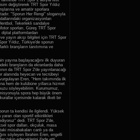
 isim değiştirerek TRT Spor Yıldız
64.
Cem Tv
anşlarına ve amatör sporlara
65.
Şaban TV
tadır. "Sporun Her Rengi" sloganıyla
allarındaki organizasyonları
66.
GZT TV
Hentbol, Tekerlekli sandalye
 Motor sporları, Güreş TRT Spor
67.
Tv4
dijital platformlardan
68.
Show Max
ve yayın akışı bilgileri için TRT Spor
 Spor Yıldız, Türkiye'de sporun
69.
Cine 1
 farklı branşların tanıtımına ve
70.
tv2
71.
TYT Türk
n yayına başlayacağını ilk duyuran
indeki branşların da ekranlarda daha
72.
Bi Kanal
larının da TRT Spor 2'de yayınlanacağı
por alanında heyecan ve tecrübeyi
73.
Ekotürk TV
nı vurgulayan Eren, "Hem takımında ilk
74.
Tvnet
na hem de kulübüne yıllarca hizmet
muzu söyleyebilirim. Kurumumuz,
75.
TV 5
a misyonuyla spora hep büyük önem
allar içerisinde kalarak ilkeli bir
76.
24 Tv
77.
TBMM TV
orun ta kendisi ile ilgilendi. Yüksek
78.
Kabe Tv
ararı olan sportif etkinlikleri
ediyoruz" dedi. TRT Spor 2'de,
79.
Medine Tv
ksel spor dalları, okçuluk, masa
ştaki müsabakaları canlı ya da
80.
Lalegül Tv
ğını söyleyen İbrahim Eren, engelli
81.
Rehber Tv
dan takip edeceklerini ifade etti.