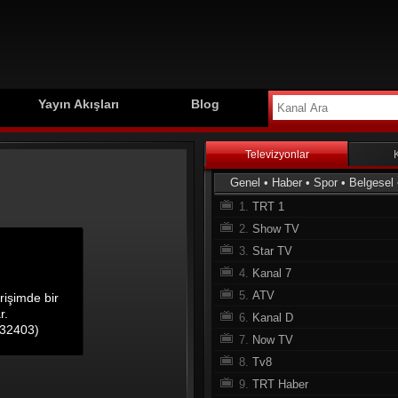
Yayın Akışları
Blog
Televizyonlar
Genel
•
Haber
•
Spor
•
Belgesel
1.
TRT 1
2.
Show TV
3.
Star TV
4.
Kanal 7
5.
ATV
6.
Kanal D
7.
Now TV
8.
Tv8
9.
TRT Haber