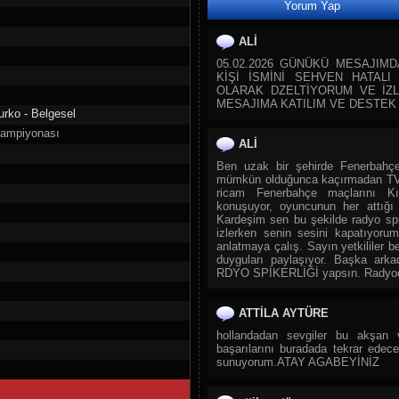
Yorum Yap
28.
TRT Spor Yıldız
29.
Sıfır TV
ALİ
30.
TJK TV
05.02.2026 GÜNÜKÜ MESAJIMD
KİŞİ İSMİNİ SEHVEN HATAL
31.
Tay Tv
OLARAK DZELTİYORUM VE İZL
32.
TLC
MESAJIMA KATILIM VE DESTEK
urko - Belgesel
33.
DMAX
Şampiyonası
ALİ
34.
TRT Belgesel
Ben uzak bir şehirde Fenerbahçe
35.
TGRT Belgesel
mümkün olduğunca kaçırmadan TV 
36.
Yaban TV
ricam Fenerbahçe maçlarını 
konuşuyor, oyuncunun her attığı a
37.
CGTN Documentary
Kardeşim sen bu şekilde radyo sp
izlerken senin sesini kapatıyorum.
38.
TRT Çocuk
anlatmaya çalış. Sayın yetkililer b
39.
Cartoon Network
duyguları paylaşıyor. Başka ark
RDYO SPİKERLİĞİ yapsın. Radyoda i
40.
Diyanet Çocuk
41.
TRT Diyanet Çocuk
ATTİLA AYTÜRE
42.
Minika Çocuk
hollandadan sevgiler bu akşan v
43.
Spacetoon Kids TV
başarılarını buradada tekrar edecekl
sunuyorum.ATAY AGABEYİNİZ
44.
Minika Go
45.
Zarok TV