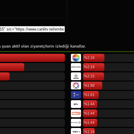
100.
On4 Tv
101.
Power Türk
102.
Power Türk Slow
103.
Power Love
104.
Kon TV
105.
Kanal V
şuan aktif olan ziyaretçilerin izlediği kanallar.
106.
Kanal 33
%2.19
107.
Bodrum Kent TV
108.
Tivi6
%2.19
109.
A2 TV
%2.15
110.
Kanal 38
%1.98
111.
Tv Kayseri
%1.61
112.
TV 41
113.
Kanal 58
%1.44
114.
TV 42
%1.44
115.
Bir TV
%1.44
116.
Gözde TV
%1.16
117.
Düzce Tv