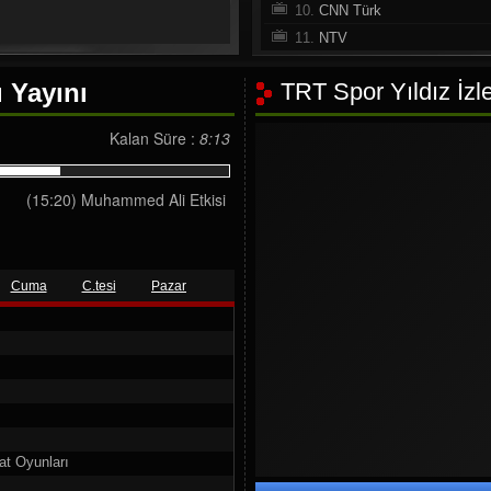
10.
CNN Türk
11.
NTV
12.
A Haber
 Yayını
TRT Spor Yıldız İzle
13.
Habertürk TV
14.
Halk TV
Kalan Süre :
8:13
15.
Sözcü TV
16.
Haber Global
(15:20) Muhammed Ali Etkisi
17.
TV 100
18.
360 TV
19.
Beyaz TV
20.
Tv8.5
Cuma
C.tesi
Pazar
21.
TRT Spor
22.
beIN Sports Haber
23.
HT Spor
24.
A Spor
25.
Sports Tv
26.
Tivibu Spor
at Oyunları
27.
FB TV