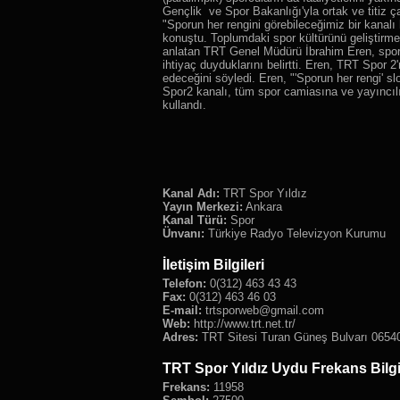
Gençlik ve Spor Bakanlığı'yla ortak ve titiz ça
"Sporun her rengini görebileceğimiz bir kanalı
konuştu. Toplumdaki spor kültürünü geliştirme
anlatan TRT Genel Müdürü İbrahim Eren, sporu
ihtiyaç duyduklarını belirtti. Eren, TRT Spor 
edeceğini söyledi. Eren, "'Sporun her rengi' 
Spor2 kanalı, tüm spor camiasına ve yayıncılık
kullandı.
Kanal Adı:
TRT Spor Yıldız
Yayın Merkezi:
Ankara
Kanal Türü:
Spor
Ünvanı:
Türkiye Radyo Televizyon Kurumu
İletişim Bilgileri
Telefon:
0(312) 463 43 43
Fax:
0(312) 463 46 03
E-mail:
trtsporweb@gmail.com
Web:
http://www.trt.net.tr/
Adres:
TRT Sitesi Turan Güneş Bulvarı 0654
TRT Spor Yıldız Uydu Frekans Bilgi
Frekans:
11958