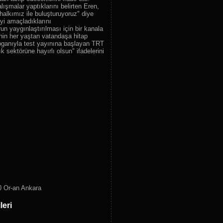
lışmalar yaptıklarını belirten Eren,
82.
Semerkand Tv
 halkımız ile buluşturuyoruz" diye
yi amaçladıklarını
83.
Semerkand Way
n yaygınlaştırılması için bir kanala
84.
Dost Tv
2'nin her yaştan vatandaşa hitap
sloganıyla test yayınına başlayan TRT
85.
Diyanet TV
 sektörüne hayırlı olsun" ifadelerini
86.
İkra TV
87.
FM TV
88.
TRT Eba TV
89.
TRT 2
90.
TRT Genç
91.
TRT Türk
92.
TRT World
93.
TRT Avaz
94.
TRT Kürdi
95.
TRT Müzik
96.
TRT Arapça
0 Or-an Ankara
97.
Konya Olay Tv
leri
98.
TH Türk Haber
99.
Luys TV