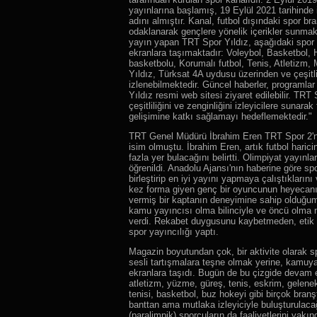
yayınlarına başlamış, 19 Eylül 2021 tarihinde
adını almıştır. Kanal, futbol dışındaki spor br
odaklanarak gençlere yönelik içerikler sunmak
yayın yapan TRT Spor Yıldız, aşağıdaki spor d
ekranlara taşımaktadır: Voleybol, Basketbol, 
basketbolu, Korumalı futbol, Tenis, Atletizm,
Yıldız, Türksat 4A uydusu üzerinden ve çeşitli 
izlenebilmektedir. Güncel haberler, programlar 
Yıldız resmi web sitesi ziyaret edilebilir. TRT
çeşitliliğini ve zenginliğini izleyicilere sunarak
gelişimine katkı sağlamayı hedeflemektedir."
TRT Genel Müdürü İbrahim Eren TRT Spor 2'ni
isim olmuştu. İbrahim Eren, artık futbol haric
fazla yer bulacağını belirtti. Olimpiyat yayın
öğrenildi. Anadolu Ajansı'nın haberine göre s
birleştirip en iyi yayını yapmaya çalıştıkları
kez forma giyen genç bir oyuncunun heyecanı
vermiş bir kaptanın deneyimine sahip olduğu
kamu yayıncısı olma bilinciyle ve öncü olm
verdi. Rekabet duygusunu kaybetmeden, etik kur
spor yayıncılığı yaptı.
Magazin boyutundan çok, bir aktivite olarak sp
sesli tartışmalara teşne olmak yerine, kamuya y
ekranlara taşıdı. Bugün de bu çizgide devam 
atletizm, yüzme, güreş, tenis, eskrim, gelene
tenisi, basketbol, buz hokeyi gibi birçok bran
banttan ama mutlaka izleyiciyle buluşturulaca
(paralimpik) sporcuların da faaliyetlerini yakın