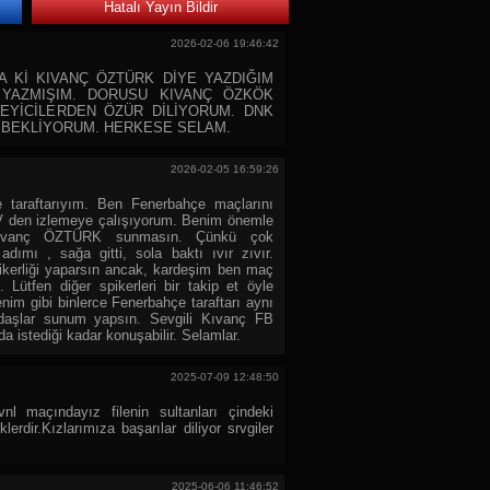
Hatalı Yayın Bildir
2026-02-06 19:46:42
A Kİ KIVANÇ ÖZTÜRK DİYE YAZDIĞIM
I YAZMIŞIM. DORUSU KIVANÇ ÖZKÖK
EYİCİLERDEN ÖZÜR DİLİYORUM. DNK
 BEKLİYORUM. HERKESE SELAM.
2026-02-05 16:59:26
 taraftarıyım. Ben Fenerbahçe maçlarını
den izlemeye çalışıyorum. Benim önemle
Kıvanç ÖZTÜRK sunmasın. Çünkü çok
dımı , sağa gitti, sola baktı ıvır zıvır.
ikerliği yaparsın ancak, kardeşim ben maç
 Lütfen diğer spikerleri bir takip et öyle
enim gibi binlerce Fenerbahçe taraftarı aynı
adaşlar sunum yapsın. Sevgili Kıvanç FB
stediği kadar konuşabilir. Selamlar.
2025-07-09 12:48:50
nl maçındayız filenin sultanları çindeki
erdir.Kızlarımıza başarılar diliyor srvgiler
2025-06-06 11:46:52