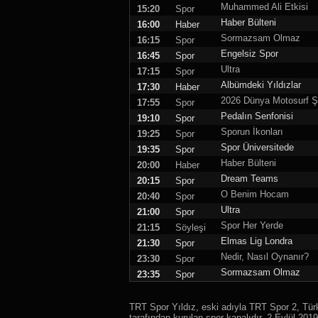
Muhammed Ali Etkisi
15:20
Spor
Haber Bülteni
16:00
Haber
Sormazsam Olmaz
16:15
Spor
Engelsiz Spor
16:45
Spor
Ultra
17:15
Spor
Albümdeki Yıldızlar
17:30
Haber
2026 Dünya Motosurf 
17:55
Spor
Pedalın Senfonisi
19:10
Spor
Sporun İkonları
19:25
Spor
Spor Üniversitede
19:35
Spor
Haber Bülteni
20:00
Haber
Dream Teams
20:15
Spor
O Benim Hocam
20:40
Spor
Ultra
21:00
Spor
Spor Her Yerde
21:15
Söyleşi
Elmas Lig Londra
21:30
Spor
Nedir, Nasıl Oynanır?
23:30
Spor
Sormazsam Olmaz
23:35
Spor
TRT Spor Yıldız, eski adıyla TRT Spor 2, Tü
tarafından kurulan spor kanalıdır. 2 Eylül 201