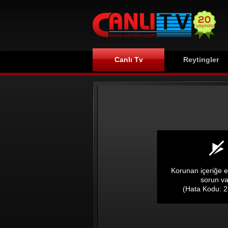
Canlı Tv
Reytingler