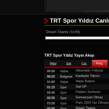
TRT Spor Yıldız Canlı
Dream Teams (14:55)
TRT Spor Yıldız Yayın Akışı
Perş.
Ptesi
Salı
Çar.
Albümdeki Yıldızlar
00:00
Haber
Kardeşler Takımı
00:25
Belgesel
Haber Bülteni
01:00
Haber
Sail GP
01:15
Spor
Pedalın Senfonisi
02:40
Spor
Sormazsam Olmaz
02:55
Spor
Paris 2024 Yaz Olimpiy
03:20
Spor
Dream Teams
05:50
Spor