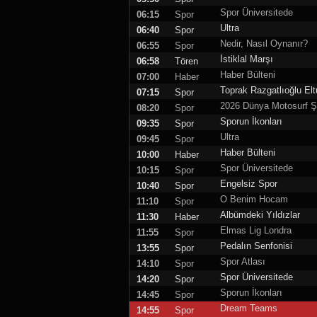
Spor Üniversitede
06:15
Spor
Ultra
06:40
Spor
Nedir, Nasıl Oynanır?
06:55
Spor
İstiklal Marşı
06:58
Tören
Haber Bülteni
07:00
Haber
Toprak Razgatlıoğlu Elt
07:15
Spor
2026 Dünya Motosurf 
08:20
Spor
Sporun İkonları
09:35
Spor
Ultra
09:45
Spor
Haber Bülteni
10:00
Haber
Spor Üniversitede
10:15
Spor
Engelsiz Spor
10:40
Spor
O Benim Hocam
11:10
Spor
Albümdeki Yıldızlar
11:30
Haber
Elmas Lig Londra
11:55
Spor
Pedalın Senfonisi
13:55
Spor
Spor Atlası
14:10
Spor
Spor Üniversitede
14:20
Spor
Sporun İkonları
14:45
Spor
Dream Teams
14:55
Spor