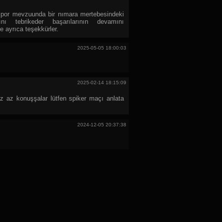
 spor mevzuunda bir nımara mertebesindeki
ı tebrikeder başarılarının devamını
e ayrıca teşekkürler.
2025-05-05 18:00:03
2025-02-14 18:15:09
z az konuşşalar lütfen spiker maçı anlata
2024-12-05 20:37:38