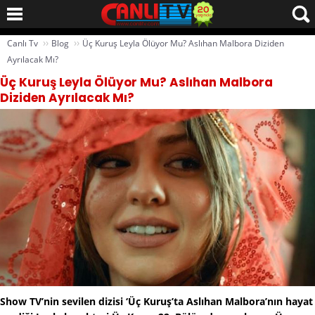
››
››
Canlı Tv
Blog
Üç Kuruş Leyla Ölüyor Mu? Aslıhan Malbora Diziden
Ayrılacak Mı?
Üç Kuruş Leyla Ölüyor Mu? Aslıhan Malbora
Diziden Ayrılacak Mı?
Show TV’nin sevilen dizisi ‘Üç Kuruş’ta Aslıhan Malbora’nın hayat