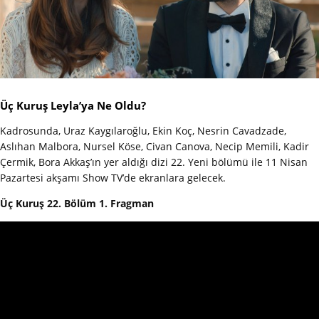
Üç Kuruş Leyla’ya Ne Oldu?
Kadrosunda, Uraz Kaygılaroğlu, Ekin Koç, Nesrin Cavadzade,
Aslıhan Malbora, Nursel Köse, Civan Canova, Necip Memili, Kadir
Çermik, Bora Akkaş’ın yer aldığı dizi 22. Yeni bölümü ile 11 Nisan
Pazartesi akşamı Show TV’de ekranlara gelecek.
Üç Kuruş 22. Bölüm 1. Fragman