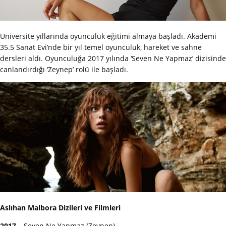
Üniversite yıllarında oyunculuk eğitimi almaya başladı. Akademi
35.5 Sanat Evi’nde bir yıl temel oyunculuk, hareket ve sahne
dersleri aldı. Oyunculuğa 2017 yılında ‘Seven Ne Yapmaz’ dizisinde
canlandırdığı ‘Zeynep’ rolü ile başladı.
Aslıhan Malbora Dizileri ve Filmleri
2017 –
Seven Ne Yapmaz (Zeynep)