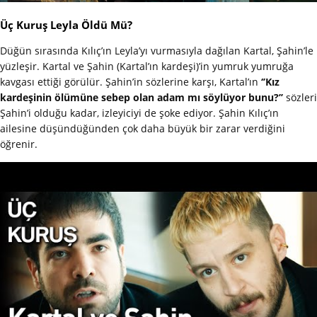
Üç Kuruş Leyla Öldü Mü?
Düğün sırasında Kılıç’ın Leyla’yı vurmasıyla dağılan Kartal, Şahin’le
yüzleşir. Kartal ve Şahin (Kartal’ın kardeşi)’in yumruk yumruğa
kavgası ettiği görülür. Şahin’in sözlerine karşı, Kartal’ın
‘’Kız
kardeşinin ölümüne sebep olan adam mı söylüyor bunu?’’
sözleri
Şahin’i olduğu kadar, izleyiciyi de şoke ediyor. Şahin Kılıç’ın
ailesine düşündüğünden çok daha büyük bir zarar verdiğini
öğrenir.