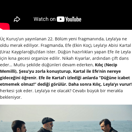
Üç Kuruş’un yayınlanan 22. Bölüm yeni fragmanında, Leyla’ya ne
oldu merak ediliyor. Fragmanda, Efe (Ekin Koç), Leyla’yı Abisi Kartal
(Uraz Kaygılaroğlu)’dan ister. Düğün hazırlıkları yapan Efe ile Leyla
için kına gecesi organize edilir. Nikah Kıyarlar, ardından çift dans
eder… Mutlu şekilde düğünleri devam ederken,
Kılıç (Necip
Memilli), Şesu’yu zorla konuşturup, Kartal ile Efe’nin nereye
gideceğini öğrenir. Efe ile Kartal’ı izlediği anlarda ‘’Düğüne icabet
etmemek olmaz!’’ dediği görülür. Daha sonra Kılıç, Leyla’yı vurur!
herkesi şok eder. Leyla’ya ne olacak? Cevabı büyük bir merakla
bekleniyor.