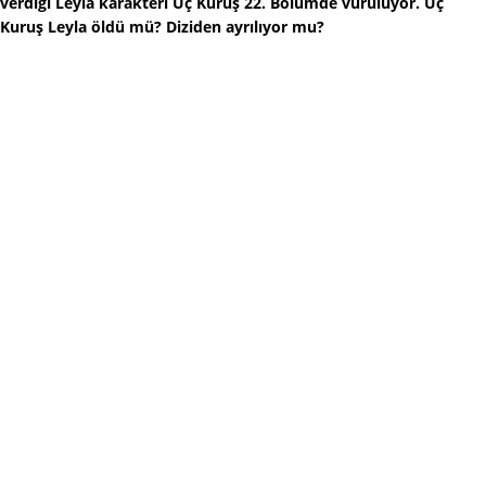
verdiği Leyla karakteri Üç Kuruş 22. Bölümde vuruluyor. Üç
Kuruş Leyla öldü mü? Diziden ayrılıyor mu?