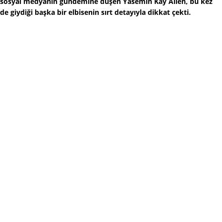
sosyal medyanın gündemine düşen Yasemin Kay Allen, bu kez
de giydiği başka bir elbisenin sırt detayıyla dikkat çekti.