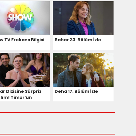
w TV Frekans Bilgisi
Bahar 33. Bölüm İzle
ar Dizisine Sürpriz
Deha 17. Bölüm İzle
ılım! Timur’un
emli Halası Hikâyeye
il Oluyor!