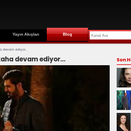
Yayın Akışları
Blog
a devam ediyor...
kaha devam ediyor...
Son H