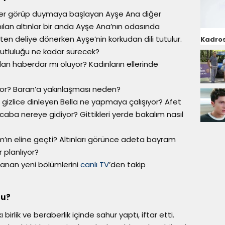
şeyler görüp duymaya başlayan Ayşe Ana diğer
nılan altınlar bir anda Ayşe Ana’nın odasında
çten deliye dönerken Ayşe’nin korkudan dili tutulur.
Kadros
 mutluluğu ne kadar sürecek?
dan haberdar mı oluyor? Kadınların ellerinde
luyor? Baran’a yakınlaşması neden?
gizlice dinleyen Bella ne yapmaya çalışıyor? Afet
caba nereye gidiyor? Gittikleri yerde bakalım nasıl
ım’ın eline geçti? Altınları görünce adeta bayram
 planlıyor?
nlanan yeni bölümlerini
canlı TV
’den takip
du?
irlik ve beraberlik içinde sahur yaptı, iftar etti.