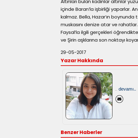
Altınları bulan kadınlar altınlar yüz
içinde Baran’la işbirliği yaparlar.
kalmaz. Bella, Hazar’ın boynunda 
muskasını denize atar ve rahatlar
Faysal’la ilgili gerçekleri öğrendik
ve Şirin aşklarına son noktayı koyarl
29-05-2017
Yazar Hakkında
devamı..
..
Benzer Haberler