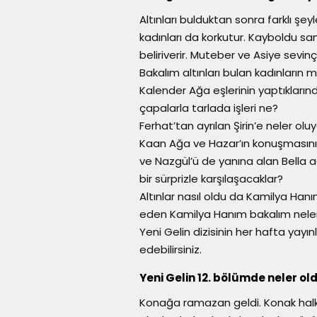
Altınları bulduktan sonra farklı 
kadınları da korkutur. Kayboldu sa
beliriverir. Muteber ve Asiye sevin
Bakalım altınları bulan kadınların
Kalender Ağa eşlerinin yaptıkların
çapalarla tarlada işleri ne?
Ferhat’tan ayrılan Şirin’e neler o
Kaan Ağa ve Hazar’ın konuşmasını 
ve Nazgül’ü de yanına alan Bella a
bir sürprizle karşılaşacaklar?
Altınlar nasıl oldu da Kamilya Han
eden Kamilya Hanım bakalım neler
Yeni Gelin dizisinin her hafta yayı
edebilirsiniz.
Yeni Gelin 12. bölümde neler ol
Konağa ramazan geldi. Konak halkı b