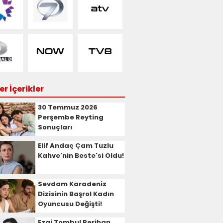
r İçerikler
30 Temmuz 2026
Perşembe Reyting
Sonuçları
Elif Andaç Çam Tuzlu
Kahve'nin Beste'si Oldu!
Sevdam Karadeniz
Dizisinin Başrol Kadın
Oyuncusu Değişti!
Ezgi Tombul Perihan