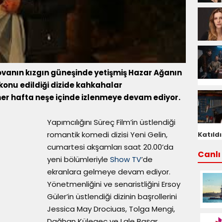
ovanın kızgın güneşinde yetişmiş Hazar Ağanın
 konu edildiği dizide kahkahalar
er hafta neşe içinde izlenmeye devam ediyor.
Yapımcılığını Süreç Film’in üstlendiği
romantik komedi dizisi Yeni Gelin,
Katıldı
cumartesi akşamları saat 20.00’da
Canlı 
yeni bölümleriyle
Show TV
’de
ekranlara gelmeye devam ediyor.
Yönetmenliğini ve senaristliğini Ersoy
Güler’in üstlendiği dizinin başrollerini
Jessica May Drociuas, Tolga Mengi,
Dağhan Külegeç ve Lale Başar