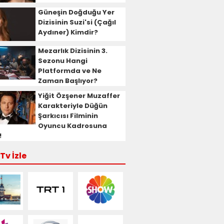
Güneşin Doğduğu Yer
Dizisinin Suzi'si (Çağıl
Aydıner) Kimdir?
Mezarlık Dizisinin 3.
Sezonu Hangi
Platformda ve Ne
Zaman Başlıyor?
Yiğit Özşener Muzaffer
Karakteriyle Düğün
Şarkıcısı Filminin
Oyuncu Kadrosuna
!
Tv İzle