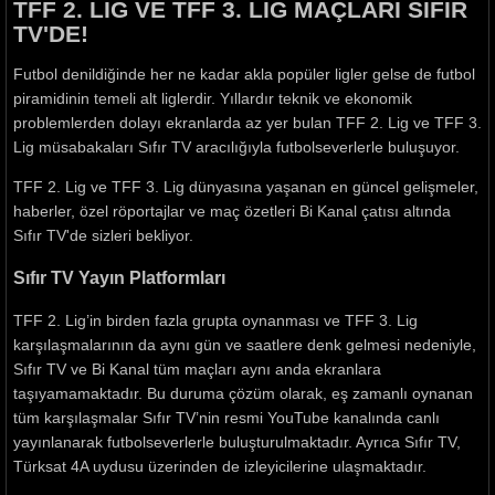
TFF 2. LİG VE TFF 3. LİG MAÇLARI SIFIR
TV'DE!
Futbol denildiğinde her ne kadar akla popüler ligler gelse de futbol
piramidinin temeli alt liglerdir. Yıllardır teknik ve ekonomik
problemlerden dolayı ekranlarda az yer bulan TFF 2. Lig ve TFF 3.
Lig müsabakaları Sıfır TV aracılığıyla futbolseverlerle buluşuyor.
TFF 2. Lig ve TFF 3. Lig dünyasına yaşanan en güncel gelişmeler,
haberler, özel röportajlar ve maç özetleri Bi Kanal çatısı altında
Sıfır TV'de sizleri bekliyor.
Sıfır TV Yayın Platformları
TFF 2. Lig’in birden fazla grupta oynanması ve TFF 3. Lig
karşılaşmalarının da aynı gün ve saatlere denk gelmesi nedeniyle,
Sıfır TV ve Bi Kanal tüm maçları aynı anda ekranlara
taşıyamamaktadır. Bu duruma çözüm olarak, eş zamanlı oynanan
tüm karşılaşmalar Sıfır TV’nin resmi YouTube kanalında canlı
yayınlanarak futbolseverlerle buluşturulmaktadır. Ayrıca Sıfır TV,
Türksat 4A uydusu üzerinden de izleyicilerine ulaşmaktadır.