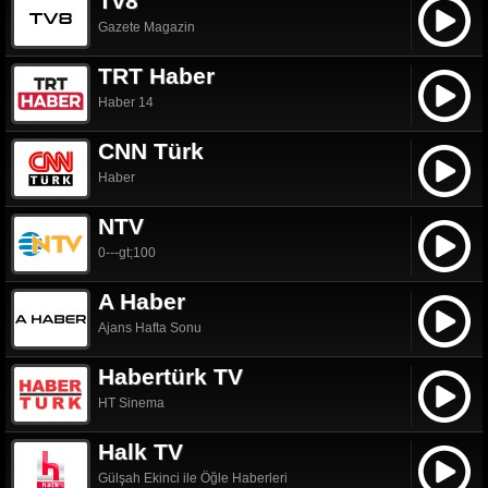
Tv8
Gazete Magazin
TRT Haber
Haber 14
CNN Türk
Haber
NTV
0---gt;100
A Haber
Ajans Hafta Sonu
Habertürk TV
HT Sinema
Halk TV
Gülşah Ekinci ile Öğle Haberleri