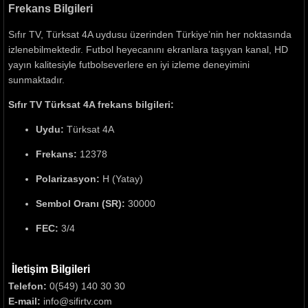
Frekans Bilgileri
Sıfır TV, Türksat 4A uydusu üzerinden Türkiye’nin her noktasında
izlenebilmektedir. Futbol heyecanını ekranlara taşıyan kanal, HD
yayın kalitesiyle futbolseverlere en iyi izleme deneyimini
sunmaktadır.
Sıfır TV Türksat 4A frekans bilgileri:
Uydu:
Türksat 4A
Frekans:
12378
Polarizasyon:
H (Yatay)
Sembol Oranı (SR):
30000
FEC:
3/4
İletişim Bilgileri
Telefon:
0(549) 140 30 30
E-mail:
info@sifirtv.com