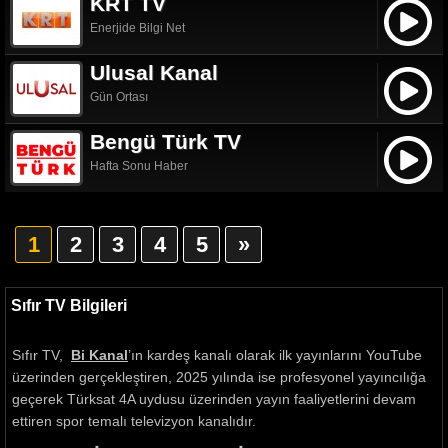
KRT TV
Enerjide Bilgi Net
Ulusal Kanal
Gün Ortası
Bengü Türk TV
Hafta Sonu Haber
1
2
3
4
5
»
Sıfır TV Bilgileri
Sıfır TV,
Bi Kanal
’ın kardeş kanalı olarak ilk yayınlarını YouTube
üzerinden gerçekleştiren, 2025 yılında ise profesyonel yayıncılığa
geçerek Türksat 4A uydusu üzerinden yayın faaliyetlerini devam
ettiren spor temalı televizyon kanalıdır.