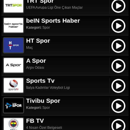
TRT Spor
UEFA Avrupa Ligi Öne Çıkan Maçlar
beIN Sports Haber
Kategori:
Spor
HT Spor
Maç
A Spor
Arşiv Odası
Sports Tv
İtalya Kadınlar Voleybol Ligi
Tivibu Spor
Kategori:
Spor
FB TV
4 Nisan Özel Belgeseli