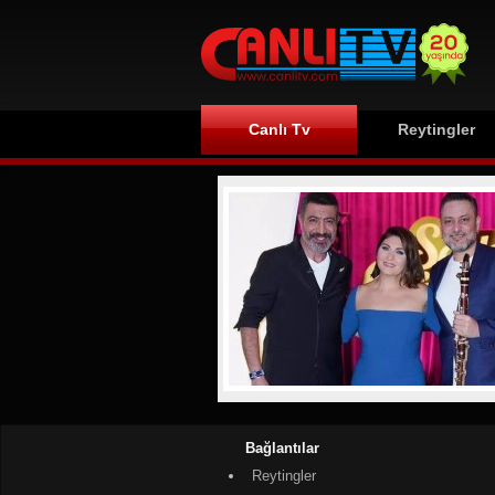
Canlı Tv
Reytingler
Bağlantılar
Reytingler