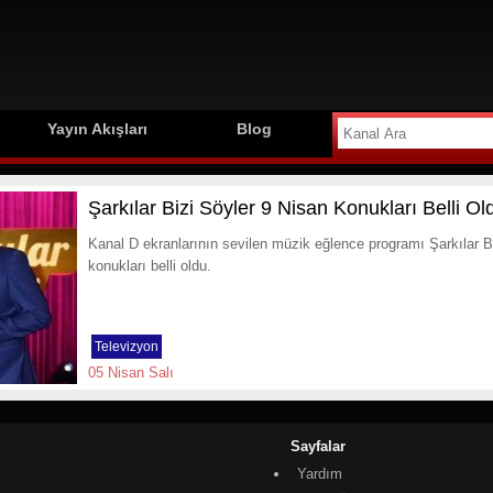
Yayın Akışları
Blog
Şarkılar Bizi Söyler 9 Nisan Konukları Belli Ol
Kanal D ekranlarının sevilen müzik eğlence programı Şarkılar Bi
konukları belli oldu.
Televizyon
05 Nisan Salı
Sayfalar
Yardım