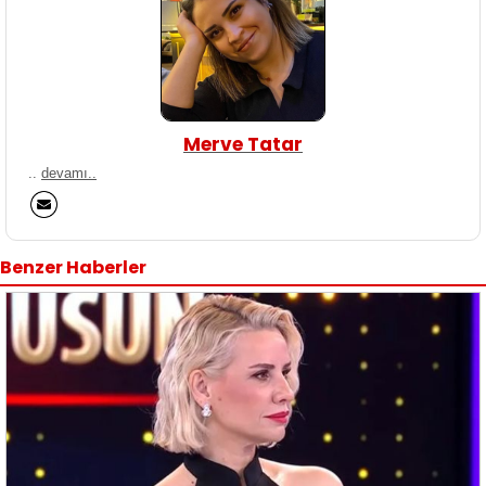
Merve Tatar
..
devamı..
Benzer Haberler