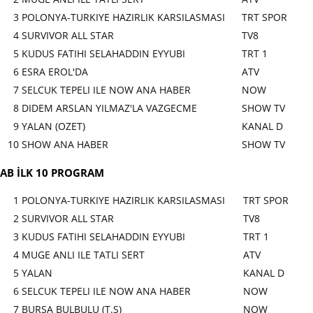
3
POLONYA-TURKIYE HAZIRLIK KARSILASMASI
TRT SPOR
4
SURVIVOR ALL STAR
TV8
5
KUDUS FATIHI SELAHADDIN EYYUBI
TRT 1
6
ESRA EROL'DA
ATV
7
SELCUK TEPELI ILE NOW ANA HABER
NOW
8
DIDEM ARSLAN YILMAZ'LA VAZGECME
SHOW TV
9
YALAN (OZET)
KANAL D
10
SHOW ANA HABER
SHOW TV
AB İLK 10 PROGRAM
1
POLONYA-TURKIYE HAZIRLIK KARSILASMASI
TRT SPOR
2
SURVIVOR ALL STAR
TV8
3
KUDUS FATIHI SELAHADDIN EYYUBI
TRT 1
4
MUGE ANLI ILE TATLI SERT
ATV
5
YALAN
KANAL D
6
SELCUK TEPELI ILE NOW ANA HABER
NOW
7
BURSA BULBULU (T.S)
NOW