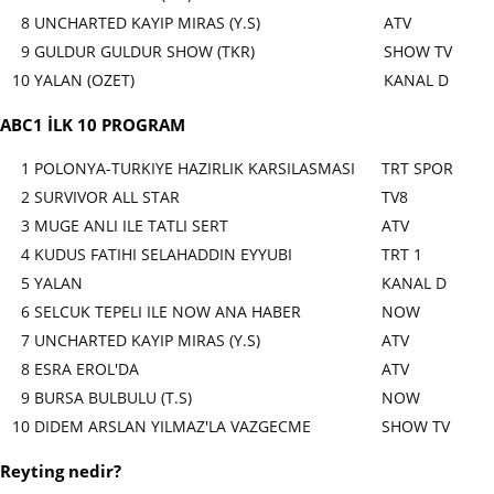
8
UNCHARTED KAYIP MIRAS (Y.S)
ATV
9
GULDUR GULDUR SHOW (TKR)
SHOW TV
10
YALAN (OZET)
KANAL D
ABC1 İLK 10 PROGRAM
1
POLONYA-TURKIYE HAZIRLIK KARSILASMASI
TRT SPOR
2
SURVIVOR ALL STAR
TV8
3
MUGE ANLI ILE TATLI SERT
ATV
4
KUDUS FATIHI SELAHADDIN EYYUBI
TRT 1
5
YALAN
KANAL D
6
SELCUK TEPELI ILE NOW ANA HABER
NOW
7
UNCHARTED KAYIP MIRAS (Y.S)
ATV
8
ESRA EROL'DA
ATV
9
BURSA BULBULU (T.S)
NOW
10
DIDEM ARSLAN YILMAZ'LA VAZGECME
SHOW TV
Reyting nedir?