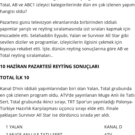
Total, AB ve ABC1 izleyici kategorilerinde dün en çok izlenen yapım
hangisi oldu?
Pazartesi günü televizyon ekranlarında birbirinden iddialı
yapımlar yarıştı ve reyting sıralamasında üst sıraları kapmak için
mücadele etti. Selahaddin Eyyubi, Yalan ve Survivor All Star gibi
sevilen diziler ve programlar, izleyicilerin ilgisini çekmek için
kıyasıya rekabet etti. İşte, dünün reyting sonuçlarına göre AB ve
Total reyting sıralamaları..
10 HAZİRAN PAZARTESİ REYTİNG SONUÇLARI
TOTAL İLK 10
Kanal D'nin iddialı yapımlarından biri olan Yalan, Total grubunda
en çok izlenen program oldu. ATV'de yayınlanan Muge Anlı ile Tatlı
Sert, Total grubunda ikinci sırayı, TRT Spor'un yayınladığı Polonya-
Türkiye Hazırlık Karşılaşması üçüncü sırayı elde etti. Finale
yaklaşan Survivor All Star ise dördüncü sırada yer aldı.
1
YALAN
KANAL D
2
MUGE ANLI ILE TATLI SERT
ATV