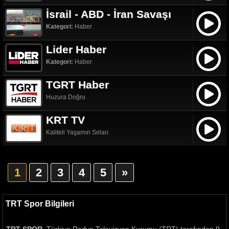
İsrail - ABD - İran Savaşı
Kategori:
Haber
Lider Haber
Kategori:
Haber
TGRT Haber
Huzura Doğru
KRT TV
Kaliteli Yaşamın Sırları
1
2
3
4
5
»
TRT Spor Bilgileri