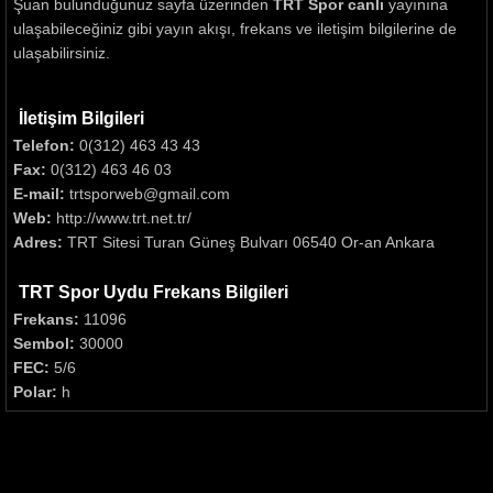
Şuan bulunduğunuz sayfa üzerinden
TRT Spor canlı
yayınına
ulaşabileceğiniz gibi yayın akışı, frekans ve iletişim bilgilerine de
ulaşabilirsiniz.
İletişim Bilgileri
Telefon:
0(312) 463 43 43
Fax:
0(312) 463 46 03
E-mail:
trtsporweb@gmail.com
Web:
http://www.trt.net.tr/
Adres:
TRT Sitesi Turan Güneş Bulvarı 06540 Or-an Ankara
TRT Spor Uydu Frekans Bilgileri
Frekans:
11096
Sembol:
30000
FEC:
5/6
Polar:
h