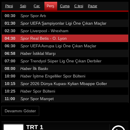
Ptesi
Salı
Çar.
Perş.
Cuma
C.tesi
Pazar
00:30
Spor
Spor Artı
01:30
Spor
UEFA Şampiyonlar Ligi Öne Çıkan Maçlar
02:30
Spor
Liverpool - Wrexham
04:30
Spor
Real Betis - O. Lyon
06:30
Spor
UEFA Avrupa Ligi Öne Çıkan Maçlar
06:58
Haber
İstiklal Marşı
07:00
Spor
Trendyol Süper Lig Öne Çıkan Derbiler
08:00
Haber
İlk Baskı
10:00
Haber
İşitme Engelliler Spor Bülteni
10:15
Spor
2026 Dünya Kupası Kylian Mbappe Goller
10:25
Haber
Spor Bülteni
11:00
Spor
Spor Manşet
12:30
Haber
Gün Ortası
Devamını Göster
13:30
Spor
UEFA Avrupa Ligi En Güzel Goller
13:45
Spor
Trendyol Süper Lig En Güzel Goller
TRT 1
14:00
Haber
Spor Bülteni