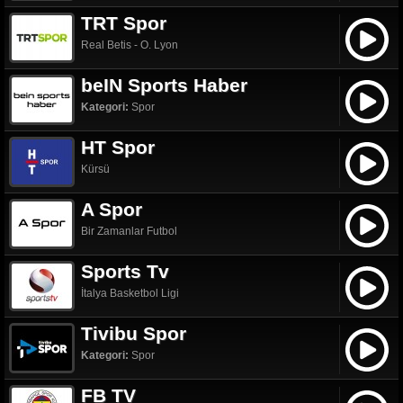
TRT Spor
Real Betis - O. Lyon
beIN Sports Haber
Kategori:
Spor
HT Spor
Kürsü
A Spor
Bir Zamanlar Futbol
Sports Tv
İtalya Basketbol Ligi
Tivibu Spor
Kategori:
Spor
FB TV