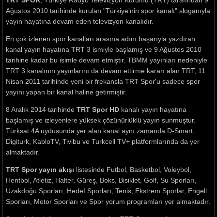
TRT SPOR
, Türkiye Radyo Televizyon Kurumu (TRT) tarafından 9
Ağustos 2010 tarihinde kurulan "Türkiye'nin spor kanalı" sloganıyla
yayın hayatına devam eden televizyon kanalıdır.
En çok izlenen spor kanalları arasına adını başarıyla yazdıran
kanal yayın hayatına TRT 3 ismiyle başlamış ve 9 Ağustos 2010
tarihine kadar bu isimle devam etmiştir. TBMM yayınları nedeniyle
TRT 3 kanalının yayınlarını da devam ettirme kararı alan TRT, 11
Nisan 2011 tarihinde yeni bir frekansla TRT Spor'u sadece spor
yayını yapan bir kanal haline getirmiştir.
8 Aralık 2014 tarihinde
TRT Spor HD
kanalı yayın hayatına
başlamış ve izleyenlere yüksek çözünürlüklü yayın sunmuştur.
Türksat 4A uydusunda yer alan kanal aynı zamanda D-Smart,
Digiturk, KabloTV, Tivibu ve Turkcell TV+ platformlarında da yer
almaktadır.
TRT Spor yayın akışı
listesinde Futbol, Basketbol, Voleybol,
Hentbol, Atletiz, Halter, Güreş, Boks, Bisiklet, Golf, Su Sporları,
Uzakdoğu Sporları, Hedef Sporları, Tenis, Ekstrem Sporlar, Engell
Sporları, Motor Sporları ve Spor yorum programları yer almaktadır.