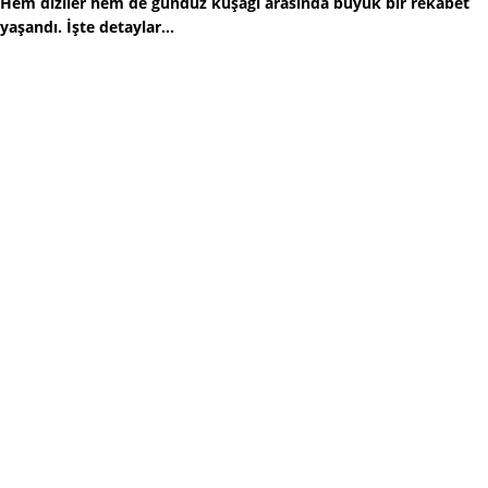
Hem diziler hem de gündüz kuşağı arasında büyük bir rekabet
yaşandı. İşte detaylar...