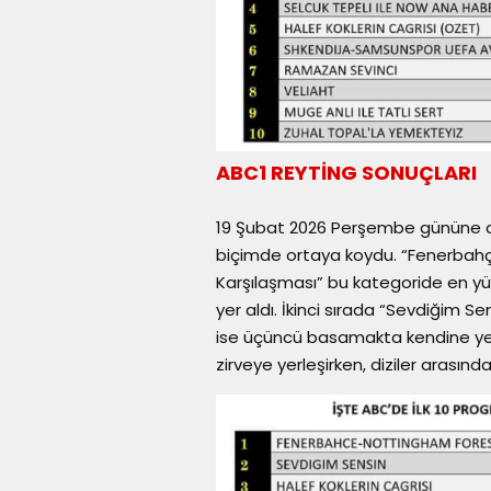
ABC1 REYTİNG SONUÇLARI
19 Şubat 2026 Perşembe gününe ait 
biçimde ortaya koydu. “Fenerbahç
Karşılaşması” bu kategoride en yük
yer aldı. İkinci sırada “Sevdiğim Sen
ise üçüncü basamakta kendine yer
zirveye yerleşirken, diziler arasınd