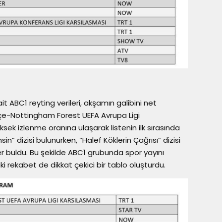
ABC1 reyting verileri, akşamın galibini net
e-Nottingham Forest UEFA Avrupa Ligi
sek izlenme oranına ulaşarak listenin ilk sırasında
sin” dizisi bulunurken, “Halef Köklerin Çağrısı” dizisi
 buldu. Bu şekilde ABC1 grubunda spor yayını
aki rekabet de dikkat çekici bir tablo oluşturdu.