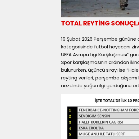
TOTAL REYTİNG SONUÇL
19 Şubat 2026 Perşembe gününe ait
kategorisinde futbol heyecanı zi
UEFA Avrupa Ligi Karşılaşması” günün
Spor karşılaşmasının ardından ikin
bulunurken, üçüncü sırayı ise “Halef
reyting verileri, perşembe akşamı h
nezdinde yoğun ilgi gördüğünü or