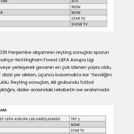
2026 Perşembe akşamının reyting sonuçları sporun
bahçe-Nottingham Forest UEFA Avrupa Ligi
veye yerleşerek gecenin en çok izlenen yayını oldu.
sı” dizisi yer alırken, üçüncü basamakta ise “Sevdiğim
buldu. Reyting sonuçları, AB grubunda futbol
ıktığını, diziler arasındaki rekabetin ise sıralamada