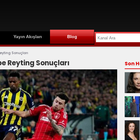
Yayın Akışları
Blog
eyting Sonuçları
e Reyting Sonuçları
Son H