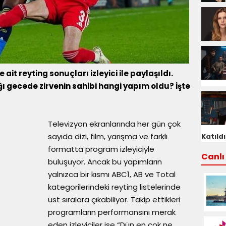
t reyting sonuçları izleyici ile paylaşıldı.
dığı gecede zirvenin sahibi hangi yapım oldu? İşte
Televizyon ekranlarında her gün çok
sayıda dizi, film, yarışma ve farklı
Katıldı
formatta program izleyiciyle
Canlı 
buluşuyor. Ancak bu yapımların
yalnızca bir kısmı ABC1, AB ve Total
kategorilerindeki reyting listelerinde
üst sıralara çıkabiliyor. Takip ettikleri
programların performansını merak
eden izleyiciler ise “Dün en çok ne