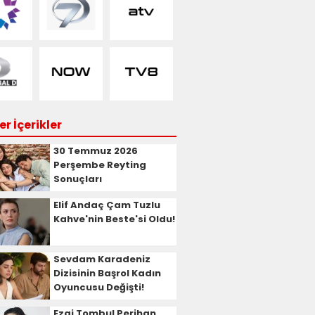
r İçerikler
30 Temmuz 2026
Perşembe Reyting
Sonuçları
Elif Andaç Çam Tuzlu
Kahve'nin Beste'si Oldu!
Sevdam Karadeniz
Dizisinin Başrol Kadın
Oyuncusu Değişti!
Ezgi Tombul Perihan